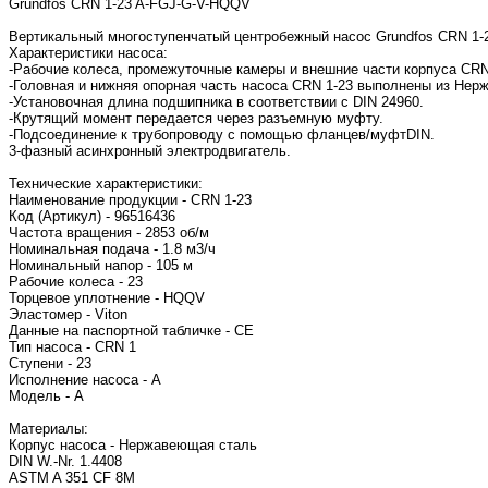
Grundfos CRN 1-23 A-FGJ-G-V-HQQV
Вертикальный многоступенчатый центробежный насос Grundfos CRN 1-2
Характеристики насоса:
-Рабочие колеса, промежуточные камеры и внешние части корпуса CRN 
-Головная и нижняя опорная часть насоса CRN 1-23 выполнены из Нерж
-Установочная длина подшипника в соответствии с DIN 24960.
-Крутящий момент передается через разъемную муфту.
-Подсоединение к трубопроводу с помощью фланцев/муфтDIN.
3-фазный асинхронный электродвигатель.
Технические характеристики:
Наименование продукции - CRN 1-23
Код (Артикул) - 96516436
Частота вращения - 2853 об/м
Номинальная подача - 1.8 м3/ч
Номинальный напор - 105 м
Рабочие колеса - 23
Торцевое уплотнение - HQQV
Эластомер - Viton
Данные на паспортной табличке - CE
Тип насоса - CRN 1
Ступени - 23
Исполнение насоса - A
Модель - A
Материалы:
Корпус насоса - Нержавеющая сталь
DIN W.-Nr. 1.4408
ASTM A 351 CF 8M