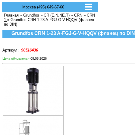
Москва (495) 649-67-66
Главная
»
Grundfos
»
CR (E,N,NE,T)
»
CRN
»
CRN
1
» Grundfos CRN 1-23 A-FGJ-G-V-HQQV (фланец
по DIN)
Grundfos CRN 1-23 A-FGJ-G-V-HQQV (фланец по DIN
Артикул:
96516436
Цена обновлена -
09.08.2026