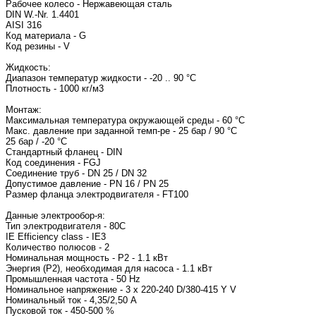
Рабочее колесо - Нержавеющая сталь
DIN W.-Nr. 1.4401
AISI 316
Код материала - G
Код резины - V
Жидкость:
Диапазон температур жидкости - -20 .. 90 °C
Плотность - 1000 кг/м3
Монтаж:
Максимальная температура окружающей среды - 60 °C
Макс. давление при заданной темп-ре - 25 бар / 90 °C
25 бар / -20 °C
Стандартный фланец - DIN
Код соединения - FGJ
Соединение труб - DN 25 / DN 32
Допустимое давление - PN 16 / PN 25
Размер фланца электродвигат
Данные электрообор-я:
Тип электродви
IE Efficiency class - IE3
Количество полюсов - 2
Номинальная мощность - P2 - 1.1 кВт
Энергия (Р2), необходимая для насоса - 1.1 кВт
Промышленная частота - 50 Hz
Номинальное напряжение - 3 x 220-240 D/380-
Номинальный т
Пусковой ток - 450