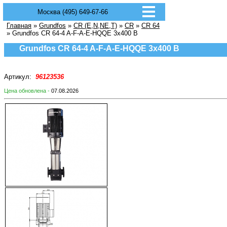
Москва (495) 649-67-66
Главная
»
Grundfos
»
CR (E,N,NE,T)
»
CR
»
CR 64
» Grundfos CR 64-4 A-F-A-E-HQQE 3х400 В
Grundfos CR 64-4 A-F-A-E-HQQE 3х400 В
Артикул:
96123536
Цена обновлена -
07.08.2026