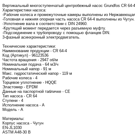
Вертикальный многоступенчатый центробежный насос Grundfos CR 64-4
Характеристики насоса:
-Рабочие колеса и промежуточные камеры выполнены из Нержавеющая с
-Головная и нижняя опорная часть насоса CR 64-4 выполнены из Чугун.
-Уплотнение вала в соответствии с DIN 24960.
-Крутящий момент передается через разъемную муфту.
-Подсоединение к трубопроводу с помощью фланцев DIN.
3-фазный асинхронный электродвигатель.
Технические характеристики:
Наименование продукции - CR 64-4
Код (Артикул) - 96123536
Частота вращения - 2947 об/м
Номинальная подача - 64 м3/ч
Номинальный напор - 91 м
Макс. гидростатический напор - 119 м
Рабочие колеса - 4
Торцевое уплотнение - HQQE
Эластомер - EPDM
Данные на паспортной табличке - CE
Тип насоса - CR 64
Ступени - 4
Исполнение насоса - A
Модель - A
Материалы:
Корпус насоса - Чугун
EN-JL1030
ASTM A48-30 B