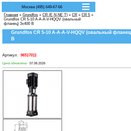
Москва (495) 649-67-66
Главная
»
Grundfos
»
CR (E,N,NE,T)
»
CR
»
CR 5
»
Grundfos CR 5-10 A-A-A-V-HQQV (овальный
фланец) 3х400 В
Grundfos CR 5-10 A-A-A-V-HQQV (овальный фланец
В
Артикул:
96517011
Цена обновлена -
07.08.2026