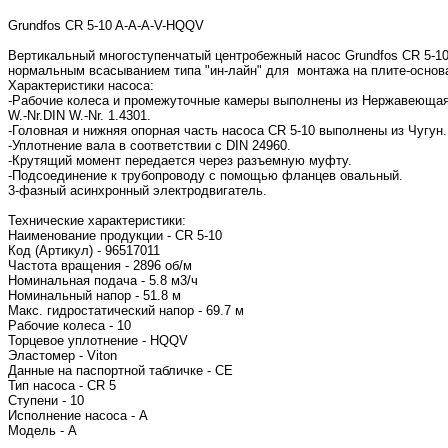
Grundfos CR 5-10 A-A-A-V-HQQV
Вертикальный многоступенчатый центробежный насос Grundfos CR 5-10
нормальным всасыванием типа "ин-лайн" для монтажа на плите-основ
Характеристики насоса:
-Рабочие колеса и промежуточные камеры выполнены из Нержавеющая
W.-Nr.DIN W.-Nr. 1.4301.
-Головная и нижняя опорная часть насоса CR 5-10 выполнены из Чугун.
-Уплотнение вала в соответствии с DIN 24960.
-Крутящий момент передается через разъемную муфту.
-Подсоединение к трубопроводу с помощью фланцев овальный.
3-фазный асинхронный электродвигатель.
Технические характеристики:
Наименование продукции - CR 5-10
Код (Артикул) - 96517011
Частота вращения - 2896 об/м
Номинальная подача - 5.8 м3/ч
Номинальный напор - 51.8 м
Макс. гидростатический напор - 69.7 м
Рабочие колеса - 10
Торцевое уплотнение - HQQV
Эластомер - Viton
Данные на паспортной табличке - CE
Тип насоса - CR 5
Ступени - 10
Исполнение насоса - A
Модель - A