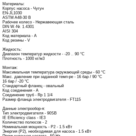
Материалы:
Корпус насоса - Чугун
EN-JL1030
ASTM A48-30 B
Рабочее колесо - Нержавеющая сталь
DIN W.-Nr. 1.4301
AISI 304
Код материала - A
Код резины - V
Жидкость:
Диапазон температур жидкости - -20 .. 90 °C
Плотность - 1000 кг/м3
Монтаж:
Максимальная температура окружающей среды - 60 °C
Макс. давление при заданной темп-ре - 16 бар / 90 °C
16 бар / -20 °C
Стандартный фланец - овальный
Код соединения - A
Соединение труб - Rp 1 1/4
Размер фланца электродвигателя - FT115
Данные электрообор-я:
Тип электродвигателя - 90SB
IE Efficiency class - IE3
Количество полюсов - 2
Номинальная мощность - P2 - 1.5 кВт
Энергия (Р2), необходимая для насоса - 1.5 кВт
Промышленная частота - 50 Hz