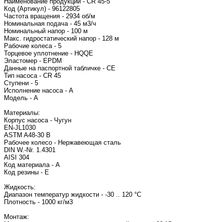
Наименование продукции - CR 45-5
Код (Артикул) - 96122805
Частота вращения - 2934 об/м
Номинальная подача - 45 м3/ч
Номинальный напор - 100 м
Макс. гидростатический напор - 128 м
Рабочие колеса - 5
Торцевое уплотнение - HQQE
Эластомер - EPDM
Данные на паспортной табличке - CE
Тип насоса - CR 45
Ступени - 5
Исполнение насоса - A
Модель - A
Материалы:
Корпус насоса - Чугун
EN-JL1030
ASTM A48-30 B
Рабочее колесо - Нержавеющая сталь
DIN W.-Nr. 1.4301
AISI 304
Код материала - A
Код резины - E
Жидкость:
Диапазон температур жидкости - -30 .. 120 °C
Плотность - 1000 кг/м3
Монтаж: