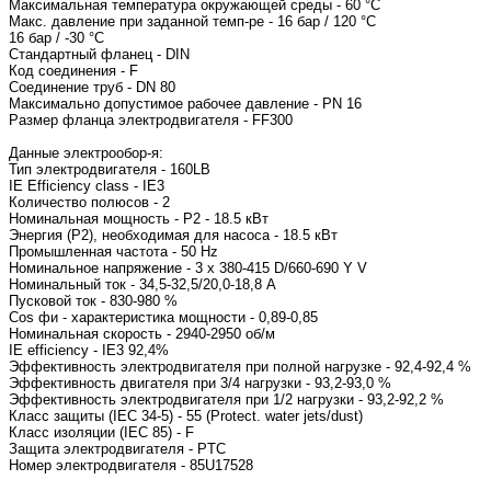
Максимальная температура окружающей среды - 60 °C
Макс. давление при заданной темп-ре - 16 бар / 120 °C
16 бар / -30 °C
Стандартный фланец - DIN
Код соединения - F
Соединение труб - DN 80
Максимально допустимое рабочее давление - PN 16
Размер фланца электродвигателя - F
Данные электрообор-я:
Тип электродвигате
IE Efficiency class - IE3
Количество полюсов - 2
Номинальная мощность - P2 - 18.5 кВт
Энергия (Р2), необходимая для насоса - 18.5 кВт
Промышленная частота - 50 Hz
Номинальное напряжение - 3 x 380-415 D/660-690 Y
Номинальный ток - 34,5-
Пусковой ток - 830-980 
Cos фи - характеристика м
Номинальная ск
IE efficiency - IE3 92,4%
Эффективность электродвигателя при полной нагрузке - 92,4-92,4 %
Эффективность двигателя при 3/4 нагрузки - 93,2-93,0 %
Эффективность электродвигателя при 1/2 нагрузки - 93,2-92,2 %
Класс защиты (IEC 34-5) - 55 (Protect. water jets/dust)
Класс изоляции (IEC 85) - F
Защита электродвигателя - PTC
Номер электродвигател