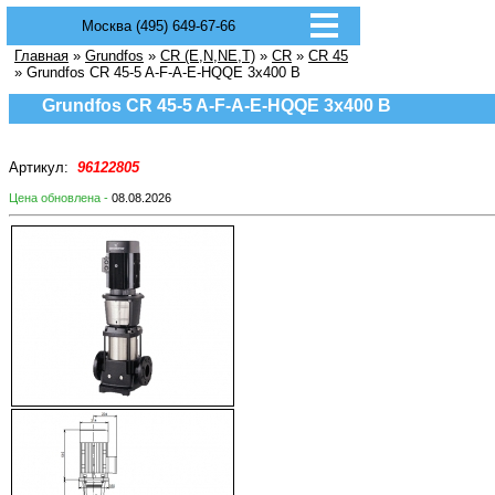
Москва (495) 649-67-66
Главная
»
Grundfos
»
CR (E,N,NE,T)
»
CR
»
CR 45
» Grundfos CR 45-5 A-F-A-E-HQQE 3х400 В
Grundfos CR 45-5 A-F-A-E-HQQE 3х400 В
Артикул:
96122805
Цена обновлена -
08.08.2026