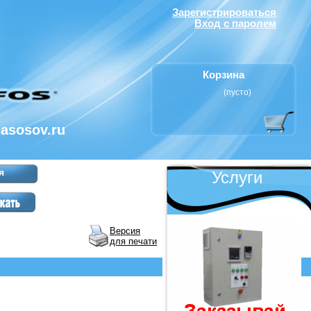
Зарегистрироваться
Вход с паролем
Корзина
(пусто)
nasosov.ru
я
Услуги
Версия
для печати