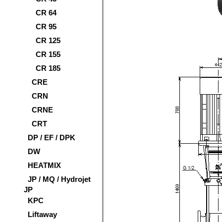
CR 64
CR 95
CR 125
CR 155
CR 185
CRE
CRN
CRNE
CRT
DP / EF / DPK
DW
HEATMIX
JP / MQ / Hydrojet
JP
KPC
Liftaway