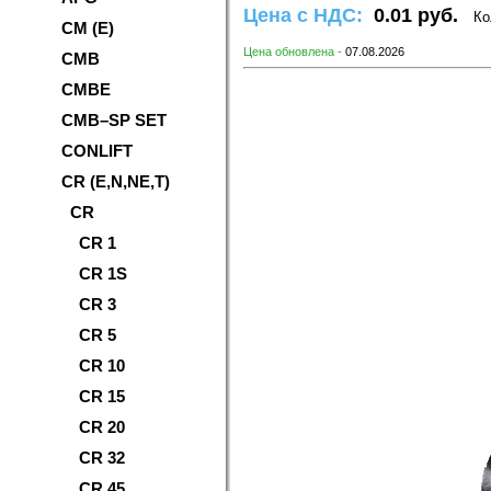
Цена с НДС:
0.01 руб.
Ко
CM (E)
Цена обновлена -
07.08.2026
CMB
CMBE
CMB–SP SET
CONLIFT
CR (E,N,NE,T)
CR
CR 1
CR 1S
CR 3
CR 5
CR 10
CR 15
CR 20
CR 32
CR 45