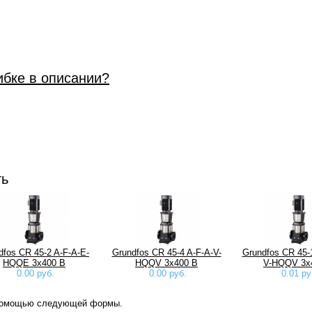
00396
ибке в описании?
ть
dfos CR 45-2 A-F-A-E-
Grundfos CR 45-4 A-F-A-V-
Grundfos CR 45-1
HQQE 3х400 В
HQQV 3х400 В
V-HQQV 3х
0.00 руб.
0.00 руб.
0.01 ру
 помощью следующей формы.