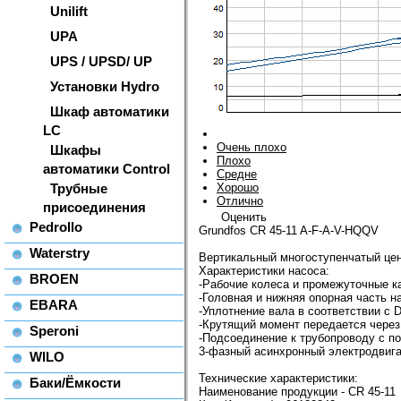
Unilift
UPA
UPS / UPSD/ UP
Установки Hydro
Шкаф автоматики
LC
Очень плохо
Шкафы
Плохо
автоматики Control
Средне
Трубные
Хорошо
Отлично
присоединения
Оценить
Pedrollo
Grundfos CR 45-11 A-F-A-V-HQQV
Waterstry
Вертикальный многоступенчатый цен
Характеристики насоса:
BROEN
-Рабочие колеса и промежуточные к
-Головная и нижняя опорная часть н
EBARA
-Уплотнение вала в соответствии с D
-Крутящий момент передается чере
Speroni
-Подсоединение к трубопроводу с 
3-фазный асинхронный электродвига
WILO
Технические характеристики:
Баки/Ёмкости
Наименование продукции - CR 45-11