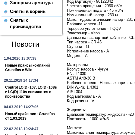
Код (Артикул) - 96122842
Запорная арматура
Частота вращения - 2960 об/м
Номинальная подача - 45 м3/ч
Сняты в корень
Номинальный напор - 230 м
Макс. гидростатический напор - 281 
Сняты с
Рабочие колеса -11
производства
Торцевое уплотнение - HQQV
Эластомер - Viton
Данные на паспортной табличке - CE
Тип насоса - CR 45
Новости
Ступени - 11
Исполнение насоса - A
Модель - A
1.04.2020 13:07:38
Материалы:
Новые прайсы компаний
Корпус насоса - Чугун
Grundfos и Wilo
EN-JL1030
ASTM A48-30 B
29.11.2019 14:17:34
Рабочее колесо - Нержавеющая ста
DIN W.-Nr. 1.4301
Control LC(D) 107, LC(D) 108s
AISI 304
и LC(D) 110s снимаются с
Код материала - A
производства
Код резины - V
04.03.2019 14:27:06
Жидкость:
Новый прайс лист Grundfos
Диапазон температур жидкости - -2
от 1.03.2019
Плотность - 1000 кг/м3
Монтаж:
22.02.2018 10:24:47
Максимальная температура окр