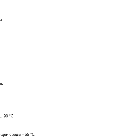
м
ль
0 .. 90 °C
ужающей среды - 55 °C