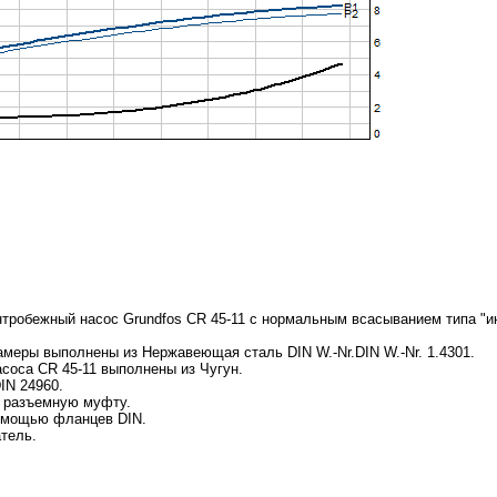
тробежный насос Grundfos CR 45-11 с нормальным всасыванием типа "и
амеры выполнены из Нержавеющая сталь DIN W.-Nr.DIN W.-Nr. 1.4301.
асоса CR 45-11 выполнены из Чугун.
IN 24960.
з разъемную муфту.
помощью фланцев DIN.
тель.