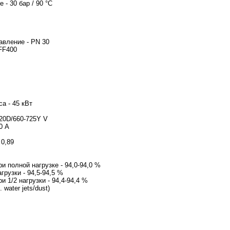
емп-ре - 30 бар / 90 °C
80
авление - PN 30
ектродвигателя - FF400
родвигателя - SIEME
а - 45 кВт
 3 x 380-420D/660-725Y V
 ток - 81,0-74,0/47,0-4
к - 690-690 %
рактеристика мощности - 
льная скорост
 полной нагрузке - 94,0-94,0 %
грузки - 94,5-94,5 %
 1/2 нагрузки - 94,4-94,4 %
 water jets/dust)
- PTC
тродвигателя - 81U15