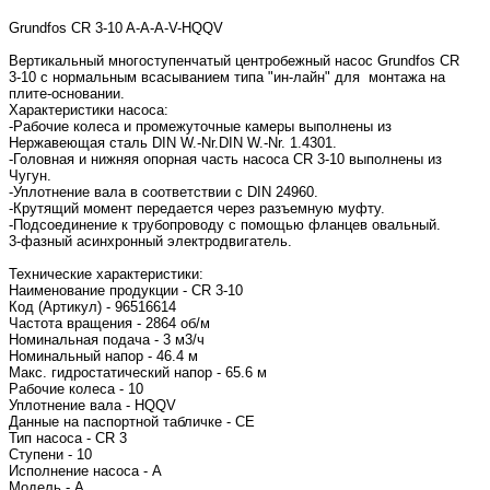
Grundfos CR 3-10 A-A-A-V-HQQV
Вертикальный многоступенчатый центробежный насос Grundfos CR
3-10 с нормальным всасыванием типа "ин-лайн" для монтажа на
плите-основании.
Характеристики насоса:
-Рабочие колеса и промежуточные камеры выполнены из
Нержавеющая сталь DIN W.-Nr.DIN W.-Nr. 1.4301.
-Головная и нижняя опорная часть насоса CR 3-10 выполнены из
Чугун.
-Уплотнение вала в соответствии с DIN 24960.
-Крутящий момент передается через разъемную муфту.
-Подсоединение к трубопроводу с помощью фланцев овальный.
3-фазный асинхронный электродвигатель.
Технические характеристики:
Наименование продукции - CR 3-10
Код (Артикул) - 96516614
Частота вращения - 2864 об/м
Номинальная подача - 3 м3/ч
Номинальный напор - 46.4 м
Макс. гидростатический напор - 65.6 м
Рабочие колеса - 10
Уплотнение вала - HQQV
Данные на паспортной табличке - CE
Тип насоса - CR 3
Ступени - 10
Исполнение насоса - A
Модель - A