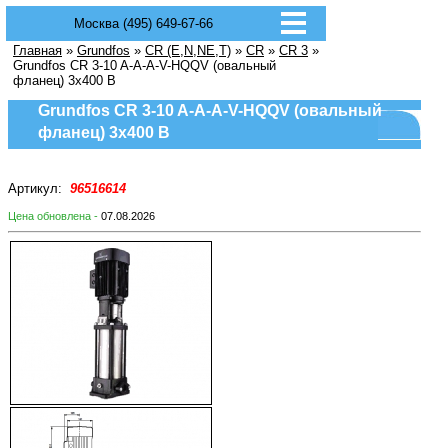
Москва (495) 649-67-66
Главная
»
Grundfos
»
CR (E,N,NE,T)
»
CR
»
CR 3
»
Grundfos CR 3-10 A-A-A-V-HQQV (овальный
фланец) 3х400 В
Grundfos CR 3-10 A-A-A-V-HQQV (овальный
фланец) 3х400 В
Артикул:
96516614
Цена обновлена -
07.08.2026