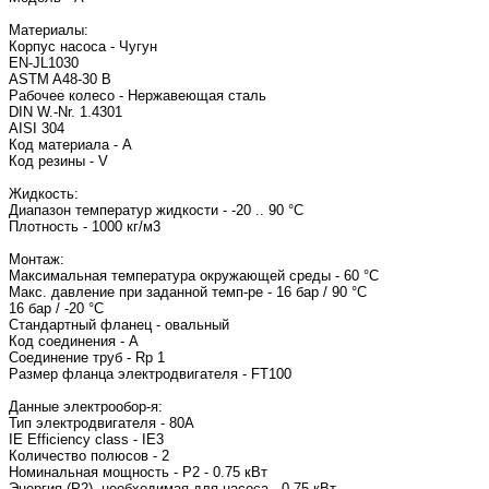
Материалы:
Корпус насоса - Чугун
EN-JL1030
ASTM A48-30 B
Рабочее колесо - Нержавеющая сталь
DIN W.-Nr. 1.4301
AISI 304
Код материала - A
Код резины - V
Жидкость:
Диапазон температур жидкости - -20 .. 90 °C
Плотность - 1000 кг/м3
Монтаж:
Максимальная температура окружающей среды - 60 °C
Макс. давление при заданной темп-ре - 16 бар / 90 °C
16 бар / -20 °C
Стандартный фланец - овальный
Код соединения - A
Соединение труб - Rp 1
Размер фланца электродвигателя - FT100
Данные электрообор-я:
Тип электродвигателя - 80A
IE Efficiency class - IE3
Количество полюсов - 2
Номинальная мощность - P2 - 0.75 кВт
Энергия (Р2), необходимая для насоса - 0.75 кВт