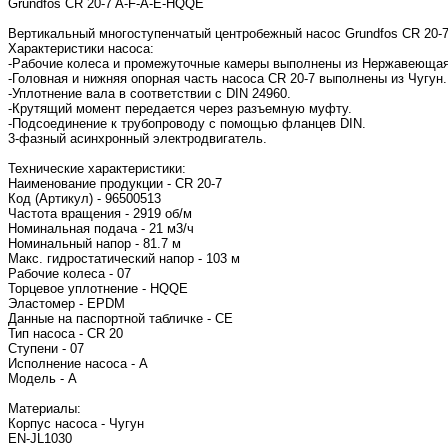
Grundfos CR 20-7 A-F-A-E-HQQE
Вертикальный многоступенчатый центробежный насос Grundfos CR 20-7
Характеристики насоса:
-Рабочие колеса и промежуточные камеры выполнены из Нержавеющая с
-Головная и нижняя опорная часть насоса CR 20-7 выполнены из Чугун.
-Уплотнение вала в соответствии с DIN 24960.
-Крутящий момент передается через разъемную муфту.
-Подсоединение к трубопроводу с помощью фланцев DIN.
3-фазный асинхронный электродвигатель.
Технические характеристики:
Наименование продукции - CR 20-7
Код (Артикул) - 96500513
Частота вращения - 2919 об/м
Номинальная подача - 21 м3/ч
Номинальный напор - 81.7 м
Макс. гидростатический напор - 103 м
Рабочие колеса - 07
Торцевое уплотнение - HQQE
Эластомер - EPDM
Данные на паспортной табличке - CE
Тип насоса - CR 20
Ступени - 07
Исполнение насоса - A
Модель - A
Материалы:
Корпус насоса - Чугун
EN-JL1030