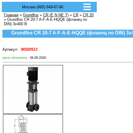
Москва (495) 649-67-66
Главная
»
Grundfos
»
CR (E,N,NE,T)
»
CR
»
CR 20
» Grundfos CR 20-7 A-F-A-E-HQQE (фланец по
DIN) 3х400 В
Grundfos CR 20-7 A-F-A-E-HQQE (фланец по DIN) 3х
Артикул:
96500513
Цена обновлена -
06.08.2026