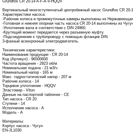
Grundfos CR 20-14 A-F-A-V-HQQV
Вертикальный многоступенчатый центробежный насос Grundfos CR 20-1
Характеристики насоса:
-Рабочие колеса и промежуточные камеры выполнены из Нержавеющая с
-Головная и нижняя опорная часть насоса CR 20-14 выполнены из Чугун
-Уплотнение вала в соответствии с DIN 24960.
-Крутящий момент передается через разъемную муфту.
-Подсоединение к трубопроводу с помощью фланцев DIN.
3-фазный асинхронный электродвигатель.
Технические характеристики:
Наименование продукции - CR 20-14
Код (Артикул) - 96500600
Частота вращения - 2923 об/м
Номинальная подача - 21 м3/ч
Номинальный напор - 165 м
Макс. гидростатический напор - 207 м
Рабочие колеса - 14
Торцевое уплотнение - HQQV
Эластомер - Viton
Данные на паспортной табличке - CE
Тип насоса - CR 20
Ступени - 14
Исполнение насоса - A
Модель - A
Материалы:
Корпус насоса - Чугун
EN-JL1030