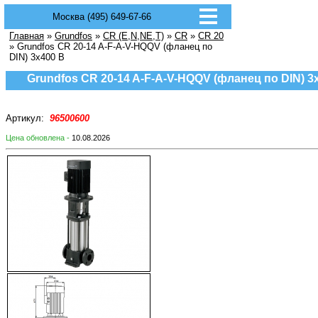
Москва (495) 649-67-66
Главная
»
Grundfos
»
CR (E,N,NE,T)
»
CR
»
CR 20
» Grundfos CR 20-14 A-F-A-V-HQQV (фланец по
DIN) 3х400 В
Grundfos CR 20-14 A-F-A-V-HQQV (фланец по DIN) 3
Артикул:
96500600
Цена обновлена -
10.08.2026