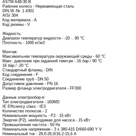
ASTM A48-30 B
Рабочее колесо - Нержавеющая сталь
DIN W.-Nr. 1.4301
AISI 304
Код материала - A
Код резины - V
Жидкость:
Диапазон температур жидкости - -20 .. 90 °C
Плотность - 1000 кг/м3
Монтаж:
Максимальная температура окружающей среды - 60 °C
Макс. давление при заданной темп-ре - 16 бар / 90 °C
16 бар / -20 °C
Стандартный фланец - DIN
Код соединения - F
Соединение труб - DN 50
Допустимое давление - PN 16
Размер фланца электродвигателя - FF
Данные электрообор-я:
Тип электродвигателя
IE Efficiency class - IE3
Количество полюсов - 2
Номинальная мощность - P2 - 15 кВт
Энергия (Р2), необходимая для насоса - 15 кВт
Промышленная частота - 50 Hz
Номинальное напряжение - 3 x 380-415 D/660-690 Y V
Номинальный ток - 28,0-26,