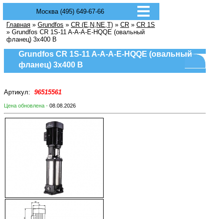
Москва (495) 649-67-66
Главная
»
Grundfos
»
CR (E,N,NE,T)
»
CR
»
CR 1S
» Grundfos CR 1S-11 A-A-A-E-HQQE (овальный
фланец) 3х400 В
Grundfos CR 1S-11 A-A-A-E-HQQE (овальный
фланец) 3х400 В
Артикул:
96515561
Цена обновлена -
08.08.2026