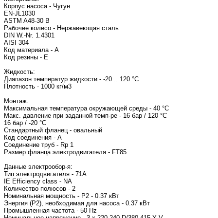
Корпус насоса - Чугун
EN-JL1030
ASTM A48-30 B
Рабочее колесо - Нержавеющая сталь
DIN W.-Nr. 1.4301
AISI 304
Код материала - A
Код резины - E
Жидкость:
Диапазон температур жидкости - -20 .. 120 °C
Плотность - 1000 кг/м3
Монтаж:
Максимальная температура окружающей среды - 40 °C
Макс. давление при заданной темп-ре - 16 бар / 120 °C
16 бар / -20 °C
Стандартный фланец - овальный
Код соединения - A
Соединение труб - Rp 1
Размер фланца электродвигателя - FT85
Данные электрообор-я:
Тип электродвигателя - 71A
IE Efficiency class - NA
Количество полюсов - 2
Номинальная мощность - P2 - 0.37 кВт
Энергия (Р2), необходимая для насоса - 0.37 кВт
Промышленная частота - 50 Hz
Номинальное напряжение - 3 x 220-240 D/380-415 Y V