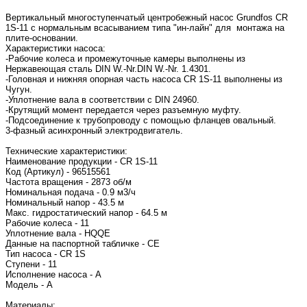
Вертикальный многоступенчатый центробежный насос Grundfos CR
1S-11 с нормальным всасыванием типа "ин-лайн" для монтажа на
плите-основании.
Характеристики насоса:
-Рабочие колеса и промежуточные камеры выполнены из
Нержавеющая сталь DIN W.-Nr.DIN W.-Nr. 1.4301.
-Головная и нижняя опорная часть насоса CR 1S-11 выполнены из
Чугун.
-Уплотнение вала в соответствии с DIN 24960.
-Крутящий момент передается через разъемную муфту.
-Подсоединение к трубопроводу с помощью фланцев овальный.
3-фазный асинхронный электродвигатель.
Технические характеристики:
Наименование продукции - CR 1S-11
Код (Артикул) - 96515561
Частота вращения - 2873 об/м
Номинальная подача - 0.9 м3/ч
Номинальный напор - 43.5 м
Макс. гидростатический напор - 64.5 м
Рабочие колеса - 11
Уплотнение вала - HQQE
Данные на паспортной табличке - CE
Тип насоса - CR 1S
Ступени - 11
Исполнение насоса - A
Модель - A
Материалы: