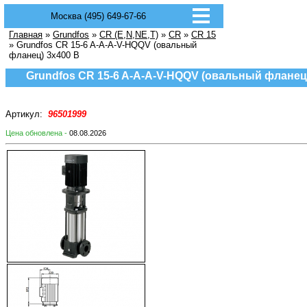
Москва (495) 649-67-66
Главная
»
Grundfos
»
CR (E,N,NE,T)
»
CR
»
CR 15
» Grundfos CR 15-6 A-A-A-V-HQQV (овальный
фланец) 3х400 В
Grundfos CR 15-6 A-A-A-V-HQQV (овальный фланец
Артикул:
96501999
Цена обновлена -
08.08.2026