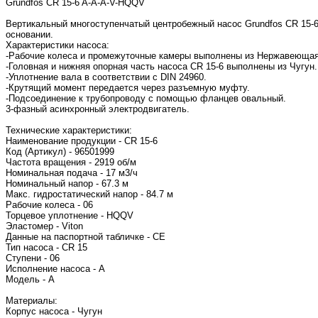
Grundfos CR 15-6 A-A-A-V-HQQV
Вертикальный многоступенчатый центробежный насос Grundfos CR 15-6
основании.
Характеристики насоса:
-Рабочие колеса и промежуточные камеры выполнены из Нержавеющая с
-Головная и нижняя опорная часть насоса CR 15-6 выполнены из Чугун.
-Уплотнение вала в соответствии с DIN 24960.
-Крутящий момент передается через разъемную муфту.
-Подсоединение к трубопроводу с помощью фланцев овальный.
3-фазный асинхронный электродвигатель.
Технические характеристики:
Наименование продукции - CR 15-6
Код (Артикул) - 96501999
Частота вращения - 2919 об/м
Номинальная подача - 17 м3/ч
Номинальный напор - 67.3 м
Макс. гидростатический напор - 84.7 м
Рабочие колеса - 06
Торцевое уплотнение - HQQV
Эластомер - Viton
Данные на паспортной табличке - CE
Тип насоса - CR 15
Ступени - 06
Исполнение насоса - A
Модель - A
Материалы:
Корпус насоса - Чугун