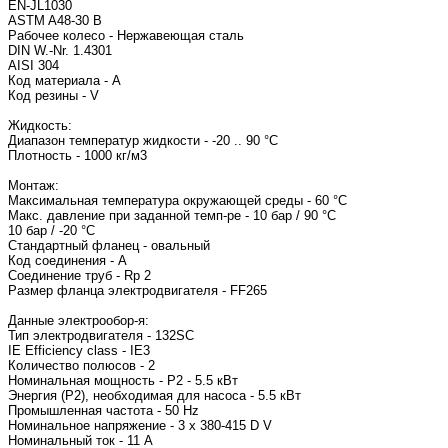
EN-JL1030
ASTM A48-30 B
Рабочее колесо - Нержавеющая сталь
DIN W.-Nr. 1.4301
AISI 304
Код материала - A
Код резины - V
Жидкость:
Диапазон температур жидкости - -20 .. 90 °C
Плотность - 1000 кг/м3
Монтаж:
Максимальная температура окружающей среды - 60 °C
Макс. давление при заданной темп-ре - 10 бар / 90 °C
10 бар / -20 °C
Стандартный фланец - овальный
Код соединения - A
Соединение труб - Rp 2
Размер фланца электродвигателя - FF265
Данные электрообор-я:
Тип электродвигателя - 
IE Efficiency class - IE3
Количество полюсов - 2
Номинальная мощность - P2 - 5.5 кВт
Энергия (Р2), необходимая для насоса - 5.5 кВт
Промышленная частота - 50 Hz
Номинальное напряжение - 3 x 380-415 D V
Номинальный ток - 11