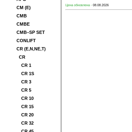
Цена обновлена -
08.08.2026
CM (E)
CMB
CMBE
CMB–SP SET
CONLIFT
CR (E,N,NE,T)
CR
CR 1
CR 1S
CR 3
CR 5
CR 10
CR 15
CR 20
CR 32
CR 45