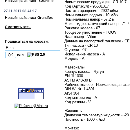
Новый прайс лист "Grundfos"
Наименование продукции - CR 10-7
Код (Артикул) - 96501317
Частота вращения - 2902 об/м
27.11.2017 08:41:17
Номинальная подача - 10 м3/ч
Новый прайс лист Grundfos
Номинальный напор - 57.2 м
Макс. гидростатический напор - 71.7
Смотреть все...
Рабочие колеса - 07
Торцевое уплотнение - HQQV
Эластомер - Viton
Данные на паспортной табличке - CE
Подписаться на новости:
Тип насоса - CR 10
Ступени - 07
Исполнение насоса - A
или
Модель - A
Материалы:
Корпус насоса - Чугун
EN-JL1030
ASTM A48-30 B
Рабочее колесо - Нержавеющая ста
DIN W.-Nr. 1.4301
AISI 304
Код материала - A
Код резины - V
Жидкость:
Диапазон температур жидкости - -20
Плотность - 1000 кг/м3
Монтаж: