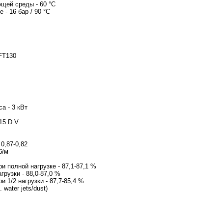
ужающей среды - 60 °C
ре - 16 бар / 90 °C
вигателя - FT130
игателя - 100LC
а - 3 кВт
 380-415 D V
ток - 6.3 A
0-920 %
стика мощности - 0,87-0,82
- 2900-2920 об/м
cy - IE3 87,1%
и полной нагрузке - 87,1-87,1 %
грузки - 88,0-87,0 %
 1/2 нагрузки - 87,7-85,4 %
 water jets/dust)
PTC
вигателя - 85U15510