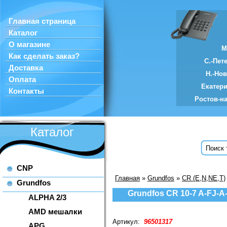
Главная страница
Каталог
О магазине
М
Как сделать заказ?
С.-Пет
Доставка
Н.-Но
Оплата
Екатер
Контакты
Ростов-н
Каталог
CNP
Главная
»
Grundfos
»
CR (E,N,NE,T)
Grundfos
Grundfos CR 10-7 A-FJ-A
ALPHA 2/3
AMD мешалки
Артикул:
96501317
APG