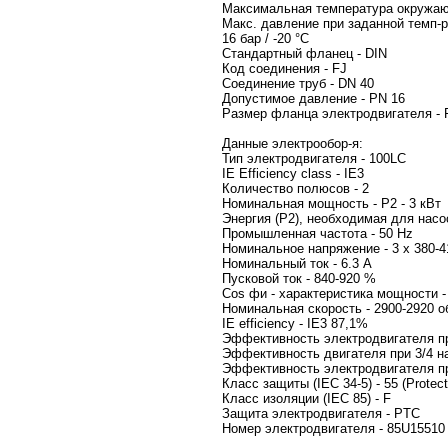
Максимальная температура окр
Макс. давление при заданной темп-
16 бар / -20 °C
Стандартный фланец - DIN
Код соединения - FJ
Соединение труб - DN 40
Допустимое давление - PN 16
Размер фланца электрод
Данные электрообор-я:
Тип электродв
IE Efficiency class - IE3
Количество полюсов - 2
Номинальная мощность - P2 - 3 кВт
Энергия (Р2), необходимая для насос
Промышленная частота - 50 Hz
Номинальное напряжение - 3 x
Номинальный 
Пусковой ток - 84
Cos фи - характери
Номинальная скорость 
IE efficien
Эффективность электродвигателя пр
Эффективность двигателя при 3/4 на
Эффективность электродвигателя при
Класс защиты (IEC 34-5) - 55 (Protect.
Класс изоляции (IEC 85) - F
Защита электродвигателя - 
Номер электрод