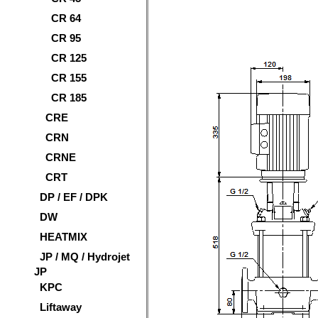
CR 64
CR 95
CR 125
CR 155
CR 185
CRE
CRN
CRNE
CRT
DP / EF / DPK
DW
HEATMIX
JP / MQ / Hydrojet
JP
KPC
Liftaway