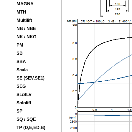
MAGNA
MTH
Multilift
NB / NBE
NK / NKG
PM
SB
SBA
Scala
SE (SEV,SE1)
SEG
SL/SLV
Sololift
SP
SQ / SQE
TP (D,E,ED,B)