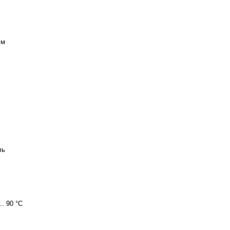
 м
ль
 .. 90 °C