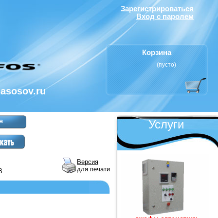
Зарегистрироваться
Вход с паролем
Корзина
(пусто)
nasosov.ru
я
Услуги
Версия
для печати
В