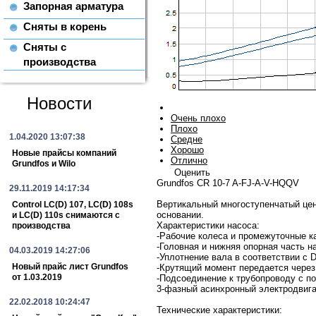
Запорная арматура
Сняты в корень
Сняты с
производства
Новости
Очень плохо
Плохо
1.04.2020 13:07:38
Средне
Хорошо
Новые прайсы компаний
Отлично
Grundfos и Wilo
Оценить
Grundfos CR 10-7 A-FJ-A-V-HQQV
29.11.2019 14:17:34
Вертикальный многоступенчатый цен
Control LC(D) 107, LC(D) 108s
основании.
и LC(D) 110s снимаются с
Характеристики насоса:
производства
-Рабочие колеса и промежуточные к
-Головная и нижняя опорная часть н
04.03.2019 14:27:06
-Уплотнение вала в соответствии с D
Новый прайс лист Grundfos
-Крутящий момент передается чере
от 1.03.2019
-Подсоединение к трубопроводу с 
3-фазный асинхронный электродвига
22.02.2018 10:24:47
Технические характеристики: