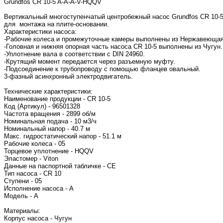
Grundfos CR 10-5 A-A-A-V-HQQV
Вертикальный многоступенчатый центробежный насос Grundfos CR 10-5
для монтажа на плите-основании.
Характеристики насоса:
-Рабочие колеса и промежуточные камеры выполнены из Нержавеющая с
-Головная и нижняя опорная часть насоса CR 10-5 выполнены из Чугун.
-Уплотнение вала в соответствии с DIN 24960.
-Крутящий момент передается через разъемную муфту.
-Подсоединение к трубопроводу с помощью фланцев овальный.
3-фазный асинхронный электродвигатель.
Технические характеристики:
Наименование продукции - CR 10-5
Код (Артикул) - 96501328
Частота вращения - 2899 об/м
Номинальная подача - 10 м3/ч
Номинальный напор - 40.7 м
Макс. гидростатический напор - 51.1 м
Рабочие колеса - 05
Торцевое уплотнение - HQQV
Эластомер - Viton
Данные на паспортной табличке - CE
Тип насоса - CR 10
Ступени - 05
Исполнение насоса - A
Модель - A
Материалы:
Корпус насоса - Чугун