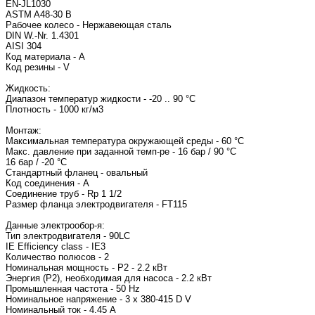
EN-JL1030
ASTM A48-30 B
Рабочее колесо - Нержавеющая сталь
DIN W.-Nr. 1.4301
AISI 304
Код материала - A
Код резины - V
Жидкость:
Диапазон температур жидкости - -20 .. 90 °C
Плотность - 1000 кг/м3
Монтаж:
Максимальная температура окружающей среды - 60 °C
Макс. давление при заданной темп-ре - 16 бар / 90 °C
16 бар / -20 °C
Стандартный фланец - овальный
Код соединения - A
Соединение труб - Rp 1 1/2
Размер фланца электродвигателя - FT115
Данные электрообор-я:
Тип электродвигателя - 90L
IE Efficiency class - IE3
Количество полюсов - 2
Номинальная мощность - P2 - 2.2 кВт
Энергия (Р2), необходимая для насоса - 2.2 кВт
Промышленная частота - 50 Hz
Номинальное напряжение - 3 x 380-415 D V
Номинальный ток - 4.45 A