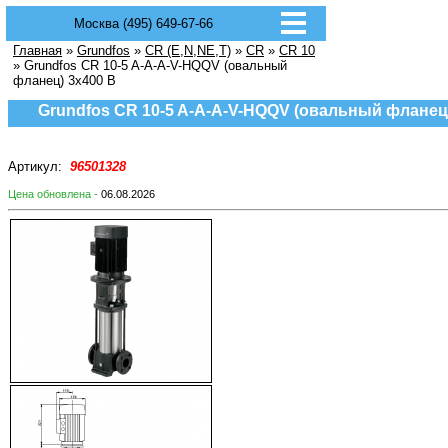
Москва (495) 649-67-66
Главная
»
Grundfos
»
CR (E,N,NE,T)
»
CR
»
CR 10
» Grundfos CR 10-5 A-A-A-V-HQQV (овальный
фланец) 3х400 В
Grundfos CR 10-5 A-A-A-V-HQQV (овальный фланец
Артикул:
96501328
Цена обновлена -
06.08.2026