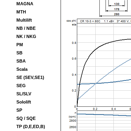
MAGNA
MTH
Multilift
NB / NBE
NK / NKG
PM
SB
SBA
Scala
SE (SEV,SE1)
SEG
SL/SLV
Sololift
SP
SQ / SQE
TP (D,E,ED,B)