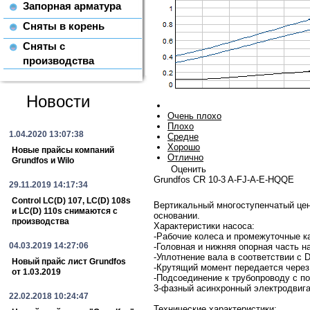
Запорная арматура
Сняты в корень
Сняты с
производства
Новости
Очень плохо
Плохо
1.04.2020 13:07:38
Средне
Хорошо
Новые прайсы компаний
Отлично
Grundfos и Wilo
Оценить
Grundfos CR 10-3 A-FJ-A-E-HQQE
29.11.2019 14:17:34
Control LC(D) 107, LC(D) 108s
Вертикальный многоступенчатый цен
и LC(D) 110s снимаются с
основании.
производства
Характеристики насоса:
-Рабочие колеса и промежуточные к
04.03.2019 14:27:06
-Головная и нижняя опорная часть н
-Уплотнение вала в соответствии с D
Новый прайс лист Grundfos
-Крутящий момент передается чере
от 1.03.2019
-Подсоединение к трубопроводу с 
3-фазный асинхронный электродвига
22.02.2018 10:24:47
Технические характеристики: