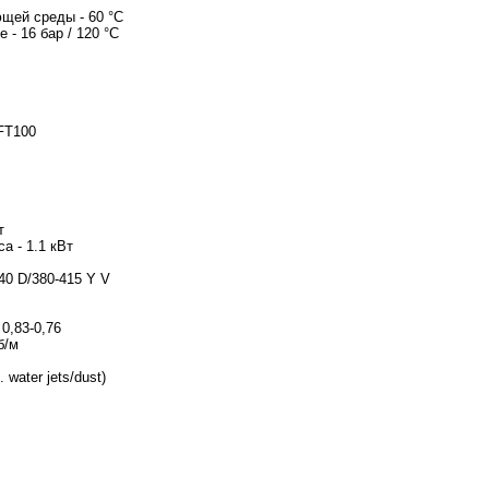
ающей среды - 60 °C
е - 16 бар / 120 °C
игателя - FT100
гателя - 80C
т
а - 1.1 кВт
20-240 D/380-415 Y V
 4,35/2,50 A
00 %
ка мощности - 0,83-0,76
840-2870 об/м
- IE3 82,7%
 water jets/dust)
утс.
гателя - 85U05105