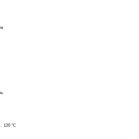
 м
ль
.. 120 °C