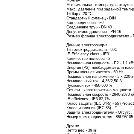
Монтаж:
Максимальная температура окруж
Макс. давление при заданной темп-р
16 бар / -20 °C
Стандартный фланец - DIN
Код соединения - FJ
Соединение труб - DN 40
Допустимое давление - PN 16
Размер фланца электродв
Данные электрообор-я:
Тип электродви
IE Efficiency class - IE3
Количество полюсов - 2
Номинальная мощность - P2 - 1.1 кВ
Энергия (Р2), необходимая для насос
Промышленная частота - 50 Hz
Номинальное напряжение - 3 x 2
Номинальный ток -
Пусковой ток - 450-5
Cos фи - характеристи
Номинальная скорость - 2
IE efficiency 
Класс защиты (IEC 34-5) - 55 (Protect.
Класс изоляции (IEC 85) - F
Защита электродвигателя - Отс
Номер электродви
Другое:
Нетто вес - 39 кг