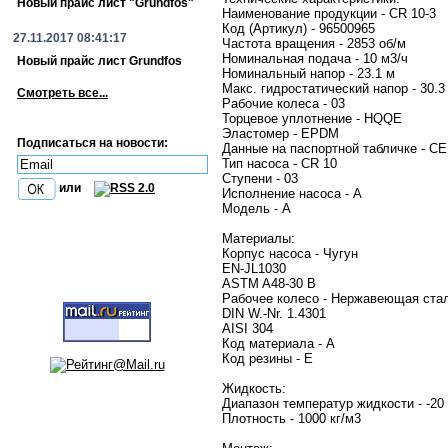
Новый прайс лист "Grundfos"
Наименование продукции - CR 10-3
Код (Артикул) - 96500965
27.11.2017 08:41:17
Частота вращения - 2853 об/м
Номинальная подача - 10 м3/ч
Новый прайс лист Grundfos
Номинальный напор - 23.1 м
Макс. гидростатический напор - 30.3
Смотреть все...
Рабочие колеса - 03
Торцевое уплотнение - HQQE
Эластомер - EPDM
Подписаться на новости:
Данные на паспортной табличке - CE
Тип насоса - CR 10
Ступени - 03
или
Исполнение насоса - A
Модель - A
Материалы:
Корпус насоса - Чугун
EN-JL1030
ASTM A48-30 B
Рабочее колесо - Нержавеющая ста
DIN W.-Nr. 1.4301
AISI 304
Код материала - A
Код резины - E
Жидкость:
Диапазон температур жидкости - -20 
Плотность - 1000 кг/м3