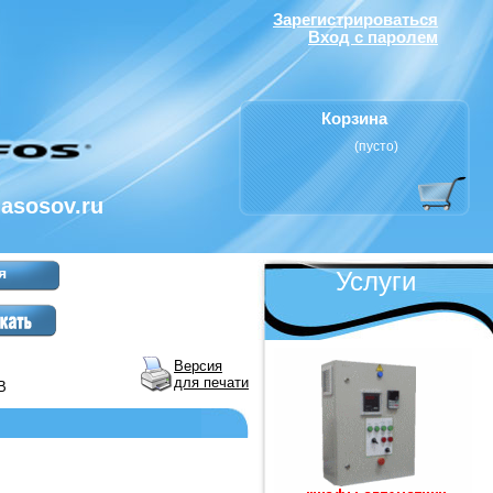
Зарегистрироваться
Вход с паролем
Корзина
(пусто)
nasosov.ru
я
Услуги
Версия
для печати
В