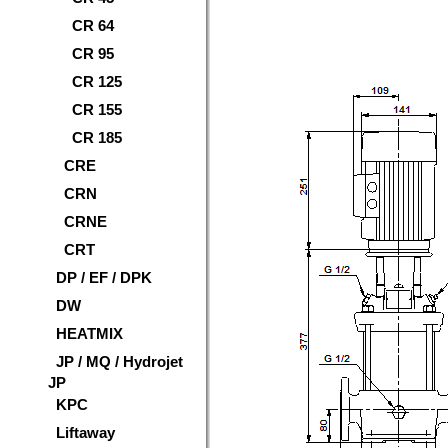
CR 64
CR 95
CR 125
CR 155
CR 185
CRE
CRN
CRNE
CRT
DP / EF / DPK
DW
HEATMIX
JP / MQ / Hydrojet
JP
KPC
Liftaway