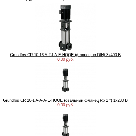
Grundfos CR 10-16 A-FJ-A-E-HQQE (фланец по DIN) 3х400 В
0.00 руб.
Grundfos CR 10-1 A-A-A-E-HQQE (овальный фланец Rp 1 ") 1х230 В
0.00 руб.