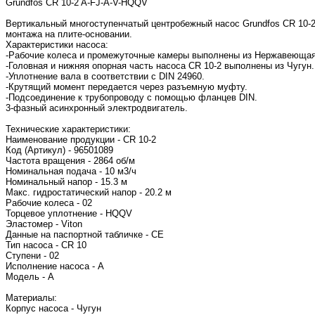
Grundfos CR 10-2 A-FJ-A-V-HQQV
Вертикальный многоступенчатый центробежный насос Grundfos CR 10-
монтажа на плите-основании.
Характеристики насоса:
-Рабочие колеса и промежуточные камеры выполнены из Нержавеющая с
-Головная и нижняя опорная часть насоса CR 10-2 выполнены из Чугун.
-Уплотнение вала в соответствии с DIN 24960.
-Крутящий момент передается через разъемную муфту.
-Подсоединение к трубопроводу с помощью фланцев DIN.
3-фазный асинхронный электродвигатель.
Технические характеристики:
Наименование продукции - CR 10-2
Код (Артикул) - 96501089
Частота вращения - 2864 об/м
Номинальная подача - 10 м3/ч
Номинальный напор - 15.3 м
Макс. гидростатический напор - 20.2 м
Рабочие колеса - 02
Торцевое уплотнение - HQQV
Эластомер - Viton
Данные на паспортной табличке - CE
Тип насоса - CR 10
Ступени - 02
Исполнение насоса - A
Модель - A
Материалы:
Корпус насоса - Чугун