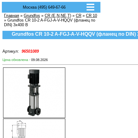
Москва (495) 649-67-66
Главная
»
Grundfos
»
CR (E,N,NE,T)
»
CR
»
CR 10
» Grundfos CR 10-2 A-FGJ-A-V-HQQV (фланец по
DIN) 3х400 В
Grundfos CR 10-2 A-FGJ-A-V-HQQV (фланец по DIN) 
Артикул:
96501089
Цена обновлена -
09.08.2026