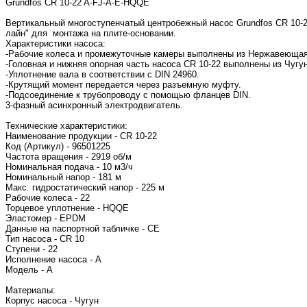
Grundfos CR 10-22 A-FJ-A-E-HQQE
Вертикальный многоступенчатый центробежный насос Grundfos CR 10-2
лайн" для монтажа на плите-основании.
Характеристики насоса:
-Рабочие колеса и промежуточные камеры выполнены из Нержавеющая с
-Головная и нижняя опорная часть насоса CR 10-22 выполнены из Чугун
-Уплотнение вала в соответствии с DIN 24960.
-Крутящий момент передается через разъемную муфту.
-Подсоединение к трубопроводу с помощью фланцев DIN.
3-фазный асинхронный электродвигатель.
Технические характеристики:
Наименование продукции - CR 10-22
Код (Артикул) - 96501225
Частота вращения - 2919 об/м
Номинальная подача - 10 м3/ч
Номинальный напор - 181 м
Макс. гидростатический напор - 225 м
Рабочие колеса - 22
Торцевое уплотнение - HQQE
Эластомер - EPDM
Данные на паспортной табличке - CE
Тип насоса - CR 10
Ступени - 22
Исполнение насоса - A
Модель - A
Материалы:
Корпус насоса - Чугун