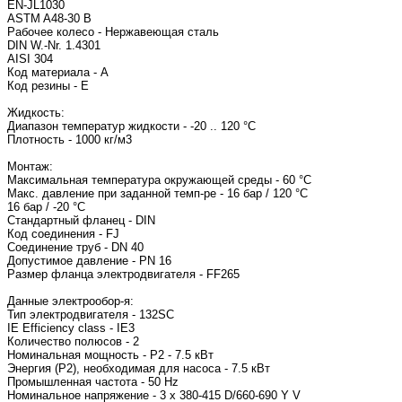
EN-JL1030
ASTM A48-30 B
Рабочее колесо - Нержавеющая сталь
DIN W.-Nr. 1.4301
AISI 304
Код материала - A
Код резины - E
Жидкость:
Диапазон температур жидкости - -20 .. 120 °C
Плотность - 1000 кг/м3
Монтаж:
Максимальная температура окружающей среды - 60 °C
Макс. давление при заданной темп-ре - 16 бар / 120 °C
16 бар / -20 °C
Стандартный фланец - DIN
Код соединения - FJ
Соединение труб - DN 40
Допустимое давление - PN 16
Размер фланца электродвигателя - FF265
Данные электрообор-я:
Тип электродвигателя - 132SC
IE Efficiency class - IE3
Количество полюсов - 2
Номинальная мощность - P2 - 7.5 кВт
Энергия (Р2), необходимая для насоса - 7.5 кВт
Промышленная частота - 50 Hz
Номинальное напряжение - 3 x 380-415 D/660-690 Y V