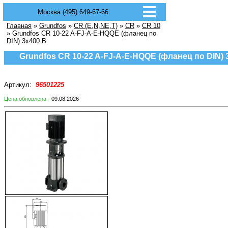
Москва (495) 649-67-66
Главная
»
Grundfos
»
CR (E,N,NE,T)
»
CR
»
CR 10
» Grundfos CR 10-22 A-FJ-A-E-HQQE (фланец по
DIN) 3х400 В
Grundfos CR 10-22 A-FJ-A-E-HQQE (фланец по DIN) 
Артикул:
96501225
Цена обновлена -
09.08.2026