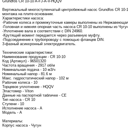
Grundfos CR 10-10 A-FJ-A-V-HQQV
Вертикальный многоступенчатый центробежный насос Grundfos CR 10-
монтажа на плите-основании.
Характеристики насоса:
-Рабочие колеса и промежуточные камеры выполнены из Нержавеющая с
-Головная и нижняя опорная часть насоса CR 10-10 выполнены из Чугун
-Уплотнение вала в соответствии с DIN 24960.
-Крутящий момент передается через разъемную муфту.
-Подсоединение к трубопроводу с помощью фланцев DIN.
3-фазный асинхронный электродвигатель.
Технические характеристики:
Наименование продукции - CR 10-10
Код (Артикул) - 96501320
Частота вращения - 2917 об/м
Номинальная подача - 10 м3/ч
Номинальный напор - 81.6 м
Макс. гидростатический напор - 102 м
Рабочие колеса - 10
Торцевое уплотнение - HQQV
Эластомер - Viton
Данные на паспортной табличке - CE
Тип насоса - CR 10
Ступени - 10
Исполнение насоса - A
Модель - A
Материалы:
Корпус насоса - Чугун