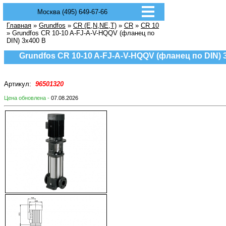
Москва (495) 649-67-66
Главная
»
Grundfos
»
CR (E,N,NE,T)
»
CR
»
CR 10
» Grundfos CR 10-10 A-FJ-A-V-HQQV (фланец по
DIN) 3х400 В
Grundfos CR 10-10 A-FJ-A-V-HQQV (фланец по DIN) 
Артикул:
96501320
Цена обновлена -
07.08.2026