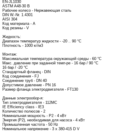
EN-JL1030
ASTM A48-30 B
Рабочее колесо - Нержавеющая сталь
DIN W.-Nr. 1.4301
AISI 304
Код материала - A
Код резины - V
Жидкость:
Диапазон температур жидкости - -20 .. 90 °C
Плотность - 1000 кг/м3
Монтаж:
Максимальная температура окружающей среды - 60 °C
Макс. давление при заданной темп-ре - 16 бар / 90 °C
16 бар / -20 °C
Стандартный фланец - DIN
Код соединения - FJ
Соединение труб - DN 40
Допустимое давление - PN 16
Размер фланца электродвигателя - FT130
Данные электрообор-я:
Тип электродвигателя - 11
IE Efficiency class - IE3
Количество полюсов - 2
Номинальная мощность - P2 - 4 кВт
Энергия (Р2), необходимая для насоса - 4 кВт
Промышленная частота - 50 Hz
Номинальное напряжение - 3 x 380-415 D V