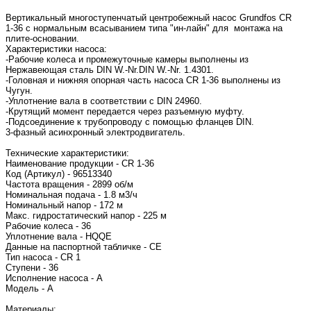
Вертикальный многоступенчатый центробежный насос Grundfos CR
1-36 с нормальным всасыванием типа "ин-лайн" для монтажа на
плите-основании.
Характеристики насоса:
-Рабочие колеса и промежуточные камеры выполнены из
Нержавеющая сталь DIN W.-Nr.DIN W.-Nr. 1.4301.
-Головная и нижняя опорная часть насоса CR 1-36 выполнены из
Чугун.
-Уплотнение вала в соответствии с DIN 24960.
-Крутящий момент передается через разъемную муфту.
-Подсоединение к трубопроводу с помощью фланцев DIN.
3-фазный асинхронный электродвигатель.
Технические характеристики:
Наименование продукции - CR 1-36
Код (Артикул) - 96513340
Частота вращения - 2899 об/м
Номинальная подача - 1.8 м3/ч
Номинальный напор - 172 м
Макс. гидростатический напор - 225 м
Рабочие колеса - 36
Уплотнение вала - HQQE
Данные на паспортной табличке - CE
Тип насоса - CR 1
Ступени - 36
Исполнение насоса - A
Модель - A
Материалы: