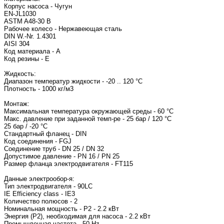
Корпус насоса - Чугун
EN-JL1030
ASTM A48-30 B
Рабочее колесо - Нержавеющая сталь
DIN W.-Nr. 1.4301
AISI 304
Код материала - A
Код резины - E
Жидкость:
Диапазон температур жидкости - -20 .. 120 °C
Плотность - 1000 кг/м3
Монтаж:
Максимальная температура окружающей среды - 60 °C
Макс. давление при заданной темп-ре - 25 бар / 120 °C
25 бар / -20 °C
Стандартный фланец - DIN
Код соединения - FGJ
Соединение труб - DN 25 / DN 32
Допустимое давление - PN 16 / PN 25
Размер фланца электродвигателя - FT115
Данные электрообор-я:
Тип электродвигателя - 90LC
IE Efficiency class - IE3
Количество полюсов - 2
Номинальная мощность - P2 - 2.2 кВт
Энергия (Р2), необходимая для насоса - 2.2 кВт
Промышленная частота - 50 Hz