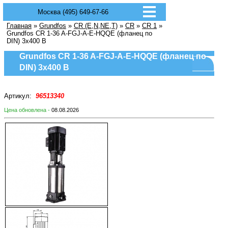
Москва (495) 649-67-66
Главная
»
Grundfos
»
CR (E,N,NE,T)
»
CR
»
CR 1
»
Grundfos CR 1-36 A-FGJ-A-E-HQQE (фланец по
DIN) 3х400 В
Grundfos CR 1-36 A-FGJ-A-E-HQQE (фланец по
DIN) 3х400 В
Артикул:
96513340
Цена обновлена -
08.08.2026