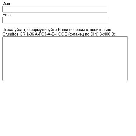
Имя:
Email
Пожалуйста, сформулируйте Ваши вопросы относительно
Grundfos CR 1-36 A-FGJ-A-E-HQQE (фланец по DIN) 3х400 В:
Введите число, изображенное на рисунке
МАГАЗИН НАСОСОВ
© 2011 - 2026