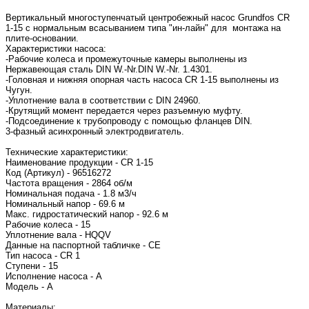
Вертикальный многоступенчатый центробежный насос Grundfos CR
1-15 с нормальным всасыванием типа "ин-лайн" для монтажа на
плите-основании.
Характеристики насоса:
-Рабочие колеса и промежуточные камеры выполнены из
Нержавеющая сталь DIN W.-Nr.DIN W.-Nr. 1.4301.
-Головная и нижняя опорная часть насоса CR 1-15 выполнены из
Чугун.
-Уплотнение вала в соответствии с DIN 24960.
-Крутящий момент передается через разъемную муфту.
-Подсоединение к трубопроводу с помощью фланцев DIN.
3-фазный асинхронный электродвигатель.
Технические характеристики:
Наименование продукции - CR 1-15
Код (Артикул) - 96516272
Частота вращения - 2864 об/м
Номинальная подача - 1.8 м3/ч
Номинальный напор - 69.6 м
Макс. гидростатический напор - 92.6 м
Рабочие колеса - 15
Уплотнение вала - HQQV
Данные на паспортной табличке - CE
Тип насоса - CR 1
Ступени - 15
Исполнение насоса - A
Модель - A
Материалы: