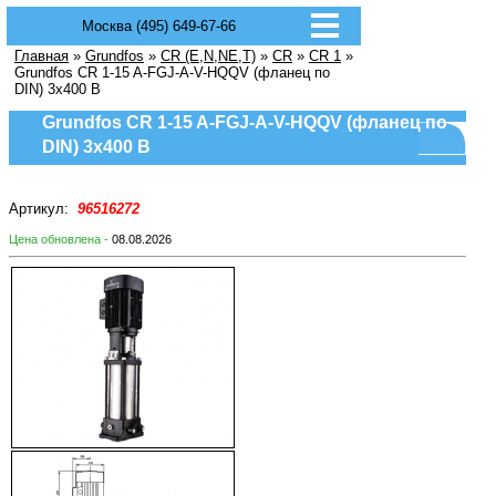
Москва (495) 649-67-66
Главная
»
Grundfos
»
CR (E,N,NE,T)
»
CR
»
CR 1
»
Grundfos CR 1-15 A-FGJ-A-V-HQQV (фланец по
DIN) 3х400 В
Grundfos CR 1-15 A-FGJ-A-V-HQQV (фланец по
DIN) 3х400 В
Артикул:
96516272
Цена обновлена -
08.08.2026