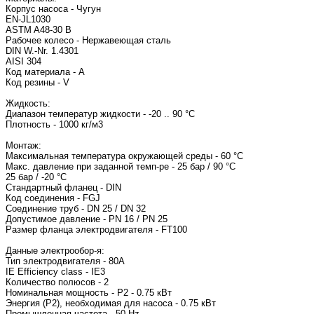
Корпус насоса - Чугун
EN-JL1030
ASTM A48-30 B
Рабочее колесо - Нержавеющая сталь
DIN W.-Nr. 1.4301
AISI 304
Код материала - A
Код резины - V
Жидкость:
Диапазон температур жидкости - -20 .. 90 °C
Плотность - 1000 кг/м3
Монтаж:
Максимальная температура окружающей среды - 60 °C
Макс. давление при заданной темп-ре - 25 бар / 90 °C
25 бар / -20 °C
Стандартный фланец - DIN
Код соединения - FGJ
Соединение труб - DN 25 / DN 32
Допустимое давление - PN 16 / PN 25
Размер фланца электродвигателя - FT100
Данные электрообор-я:
Тип электродвигателя - 80A
IE Efficiency class - IE3
Количество полюсов - 2
Номинальная мощность - P2 - 0.75 кВт
Энергия (Р2), необходимая для насоса - 0.75 кВт
Промышленная частота - 50 Hz