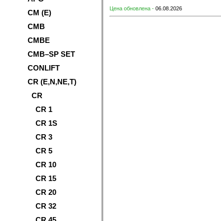
Цена обновлена -
06.08.2026
CM (E)
CMB
CMBE
CMB–SP SET
CONLIFT
CR (E,N,NE,T)
CR
CR 1
CR 1S
CR 3
CR 5
CR 10
CR 15
CR 20
CR 32
CR 45