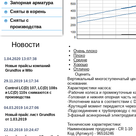
Запорная арматура
Сняты в корень
Сняты с
производства
Новости
Очень плохо
Плохо
1.04.2020 13:07:38
Средне
Хорошо
Новые прайсы компаний
Отлично
Grundfos и Wilo
Оценить
Вертикальный многоступенчатый цен
29.11.2019 14:17:34
основании.
Характеристики насоса:
Control LC(D) 107, LC(D) 108s
-Рабочие колеса и промежуточные к
и LC(D) 110s снимаются с
-Головная и нижняя опорная часть н
производства
-Уплотнение вала в соответствии с D
-Крутящий момент передается чере
04.03.2019 14:27:06
-Подсоединение к трубопроводу с 
Новый прайс лист Grundfos
3-фазный асинхронный электродвига
от 1.03.2019
Технические характеристики:
Наименование продукции - CR 1-10
22.02.2018 10:24:47
Код (Артикул) - 96516246