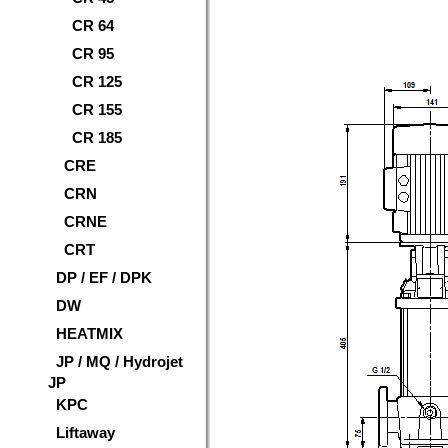
CR 64
CR 95
CR 125
CR 155
CR 185
CRE
CRN
CRNE
CRT
DP / EF / DPK
DW
HEATMIX
JP / MQ / Hydrojet
JP
KPC
Liftaway