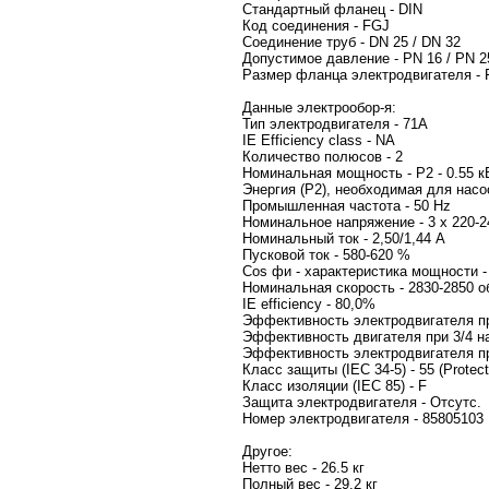
Стандартный фланец - DIN
Код соединения - FGJ
Соединение труб - DN 25 / DN 32
Допустимое давление - PN 16 / PN 2
Размер фланца электродвигателя - 
Данные электрообор-я:
Тип электродвигателя - 71A
IE Efficiency class - NA
Количество полюсов - 2
Номинальная мощность - P2 - 0.55 к
Энергия (Р2), необходимая для насос
Промышленная частота - 50 Hz
Номинальное напряжение - 3 x 220-2
Номинальный ток - 2,50/1,44 A
Пусковой ток - 580-620 %
Cos фи - характеристика мощности - 
Номинальная скорость - 2830-2850 о
IE efficiency - 80,0%
Эффективность электродвигателя пр
Эффективность двигателя при 3/4 на
Эффективность электродвигателя при
Класс защиты (IEC 34-5) - 55 (Protect.
Класс изоляции (IEC 85) - F
Защита электродвигателя - Отсутс.
Номер электродвигателя - 8580510
Другое:
Нетто вес - 26.5 кг
Полный вес - 29.2 кг