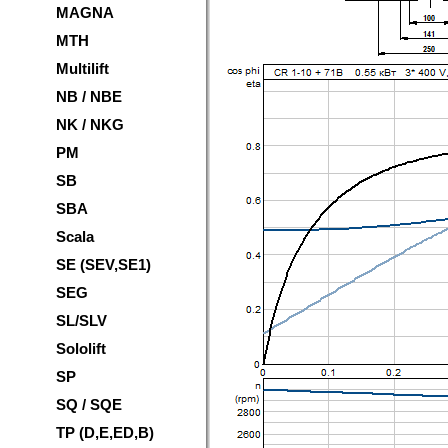
MAGNA
MTH
Multilift
NB / NBE
NK / NKG
PM
SB
SBA
Scala
SE (SEV,SE1)
SEG
SL/SLV
Sololift
SP
SQ / SQE
TP (D,E,ED,B)