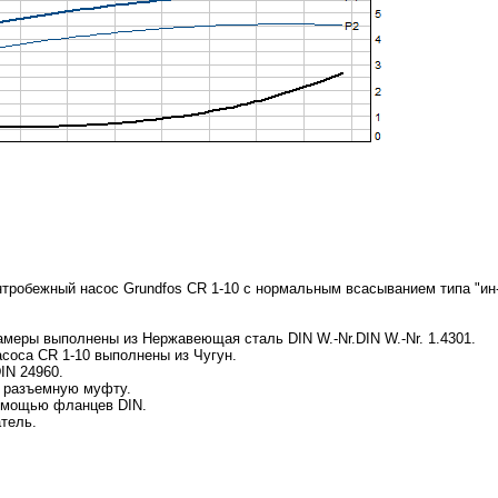
тробежный насос Grundfos CR 1-10 с нормальным всасыванием типа "ин
амеры выполнены из Нержавеющая сталь DIN W.-Nr.DIN W.-Nr. 1.4301.
асоса CR 1-10 выполнены из Чугун.
IN 24960.
з разъемную муфту.
помощью фланцев DIN.
тель.