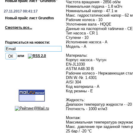
Новый прайс лист "Grundfos"
Частота вращения - 2856 об/м
Номинальная подача - 1.8 м3/ч
Номинальный напор - 47.1 м
27.11.2017 08:41:17
Макс. гидростатический напор - 62 м
Новый прайс лист Grundfos
Рабочие колеса - 10
Уплотнение вала - HQQE
Смотреть все...
Данные на паспортной табличке - CE
Тип насоса - CR 1
Ступени - 10
Исполнение насоса - A
Подписаться на новости:
Модель - A
Материалы:
или
Корпус насоса - Чугун
EN-JL1030
ASTM A48-30 B
Рабочее колесо - Нержавеющая ста
DIN W.-Nr. 1.4301
AISI 304
Код материала - A
Код резины - E
Жидкость:
Диапазон температур жидкости - -20 
Плотность - 1000 кг/м3
Монтаж:
Максимальная температура окружаю
Макс. давление при заданной темп-ре
25 бар / -20 °C