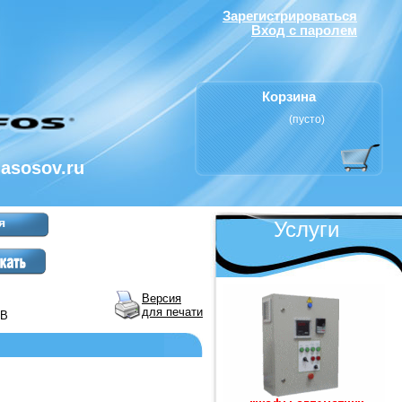
Зарегистрироваться
Вход с паролем
Корзина
(пусто)
nasosov.ru
я
Услуги
Версия
для печати
 В