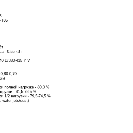
5
FT85
Вт
а - 0.55 кВт
40 D/380-415 Y V
0,80-0,70
б/м
и полной нагрузке - 80,0 %
грузки - 81,5-78,5 %
 1/2 нагрузки - 79,5-74,5 %
 water jets/dust)
3