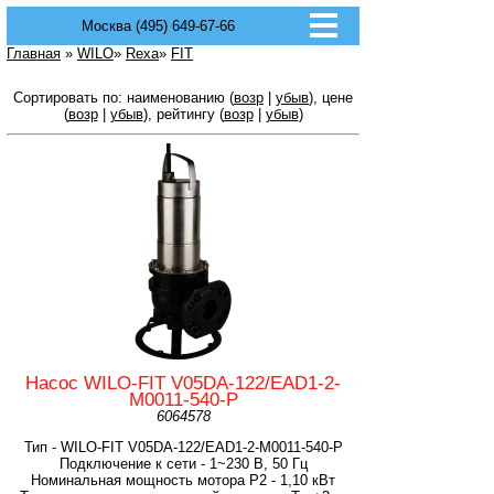
Москва (495) 649-67-66
Главная
»
WILO
»
Rexa
»
FIT
Сортировать по: наименованию (
возр
|
убыв
), цене
(
возр
|
убыв
), рейтингу (
возр
|
убыв
)
Насос WILO-FIT V05DA-122/EAD1-2-
M0011-540-P
6064578
Тип - WILO-FIT V05DA-122/EAD1-2-M0011-540-P
Подключение к сети - 1~230 В, 50 Гц
Номинальная мощность мотора P2 - 1,10 кВт