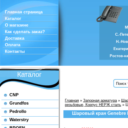
Главная страница
Каталог
О магазине
М
Как сделать заказ?
С.-Пет
Доставка
Н.-Но
Оплата
Екатер
Контакты
Ростов-н
Каталог
CNP
Главная
»
Запорная арматура
»
Шар
Grundfos
резьбовые, Корпус НЕРЖ сталь
» Ш
Pedrollo
Шаровый кран Genebre D
Waterstry
BROEN