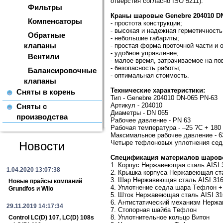
отверстия согласно ISO 5211).
Фильтры
Краны шаровые Genebre 204010 D
Компенсаторы
- простота конструкции;
- высокая и надежная герметичность
Обратные
- небольшие габариты;
клапаны
- простая форма проточной части и о
- удобное управление;
Вентили
- малое время, затрачиваемое на пов
- безопасность работы;
Балансировочные
- оптимальная стоимость.
клапаны
Технические характеристики:
Сняты в корень
Тип - Genebre 204010 DN-065 PN-63
Артикул - 204010
Сняты с
Диаметры - DN 065
производства
Рабочее давление - PN 63
Рабочая температура - –25 ?C + 180
Максимальное рабочее давление - 6
Четыре тефлоновых уплотнения сед
Новости
Спецификация материалов шарово
1. Корпус Нержавеющая сталь AISI 
1.04.2020 13:07:38
2. Крышка корпуса Нержавеющая ста
3. Шар Нержавеющая сталь AISI 31
Новые прайсы компаний
4. Уплотнение седла шара Tефлон 
Grundfos и Wilo
5. Шток Нержавеющая сталь AISI 31
6. Антистатический механизм Нержа
29.11.2019 14:17:34
7. Стопорная шайба Tефлон
8. Уплотнительное кольцо Витон
Control LC(D) 107, LC(D) 108s