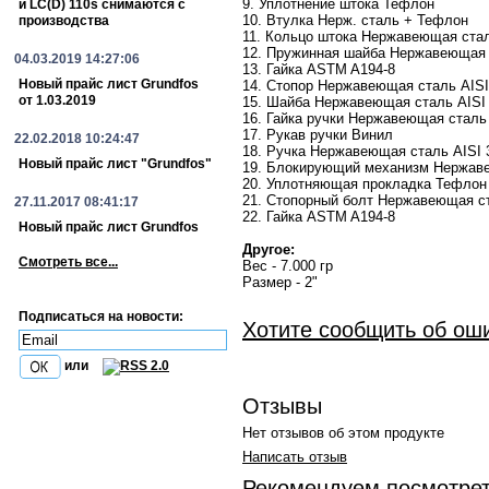
9. Уплотнение штока Тефлон
и LC(D) 110s снимаются с
10. Втулка Нерж. сталь + Тефлон
производства
11. Кольцо штока Нержавеющая стал
12. Пружинная шайба Нержавеющая 
04.03.2019 14:27:06
13. Гайка ASTM A194-8
Новый прайс лист Grundfos
14. Стопор Нержавеющая сталь AISI
от 1.03.2019
15. Шайба Нержавеющая сталь AISI
16. Гайка ручки Нержавеющая сталь 
17. Рукав ручки Винил
22.02.2018 10:24:47
18. Ручка Нержавеющая сталь AISI 
Новый прайс лист "Grundfos"
19. Блокирующий механизм Нержаве
20. Уплотняющая прокладка Тефлон
21. Стопорный болт Нержавеющая ст
27.11.2017 08:41:17
22. Гайка ASTM A194-8
Новый прайс лист Grundfos
Другое:
Смотреть все...
Вес - 7.000 гр
Размер - 2"
Подписаться на новости:
Хотите сообщить об ош
или
Отзывы
Нет отзывов об этом продукте
Написать отзыв
Рекомендуем посмотре