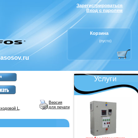
Зарегистрироваться
Вход с паролем
Корзина
(пусто)
nasosov.ru
я
Услуги
Версия
для печати
ходовой L,