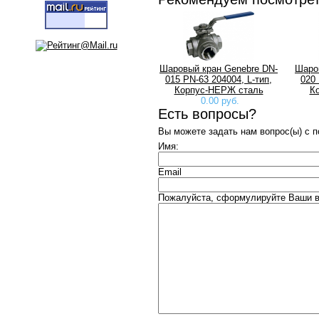
Шаровый кран Genebre DN-
Шаро
015 PN-63 204004, L-тип,
020 
Корпус-НЕРЖ сталь
К
0.00 руб.
Есть вопросы?
Вы можете задать нам вопрос(ы) с
Имя:
Email
Пожалуйста, сформулируйте Ваши во