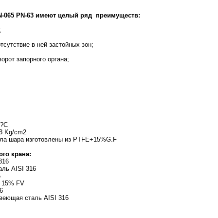
N-065 PN-63 имеют целый ряд преимуществ:
;
тсутствие в ней застойных зон;
орот запорного органа;
 ?C
3 Kg/cm2
ла шара изготовлены из PTFE+15%G.F
го крана:
316
ль AISI 316
6
+ 15% FV
6
веющая сталь AISI 316