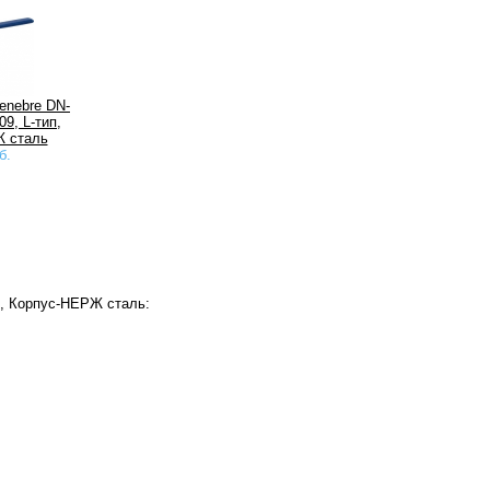
enebre DN-
9, L-тип,
 сталь
б.
п, Корпус-НЕРЖ сталь: