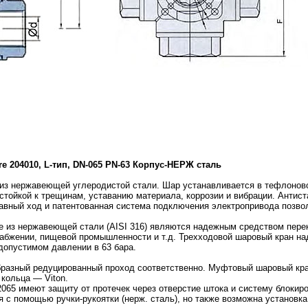
 204010, L-тип, DN-065 PN-63 Корпус-НЕРЖ сталь
з нержавеющей углеродистой стали. Шар устанавливается в тефлоново
стойкой к трещинам, уставанию материала, коррозии и вибрации. Антис
лавный ход и патентованная система подключения электропривода позв
 из нержавеющей стали (AISI 316) являются надежным средством пере
набжении, пищевой промышленности и т.д. Трехходовой шаровый кран на
допустимом давлении в 63 бара.
бразный редуцированный проход соответственно. Муфтовый шаровый кр
кольца — Viton.
065 имеют защиту от протечек через отверстие штока и систему блокиро
с помощью ручки-рукоятки (нерж. сталь), но также возможна установка