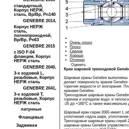
стандартный,
Корпус НЕРЖ.
сталь, Вр/Вр, Pn140
GENEBRE 2014,
Корпус НЕРЖ
сталь,
полнопроходной,
Вр/Вр, Pn63
Очень плохо
GENEBRE 2015
Плохо
Средне
с ISO F-04
Хорошо
фланцем, Корпус
Отлично
НЕРЖ сталь
Оценить
GENEBRE 2040,
Кран шаровой трехходовой Genebre
3-х ходовой L,
резьбовые, Корпус
Шаровые краны Genebre выполнены и
НЕРЖ сталь
делает поверхность кранов Genebre 
горючие жидкости от возгорания. П
GENEBRE 2041,
кранами Genebre.
3-х ходовой Т,
Трехходовые шаровые краны Genebre
резьбовые, Корпус
горячем и холодном водо- и теплос
НЕРЖ сталь
-25 до +180°С а также максимально 
латунные
Шаровый кран серии 2065 имеет L о
уплотнения седла шара, уплотнение 
Фланцевые
Трехходовые шаровые краны серий 2
Задвижки
шаровые краны Genebre управляются 