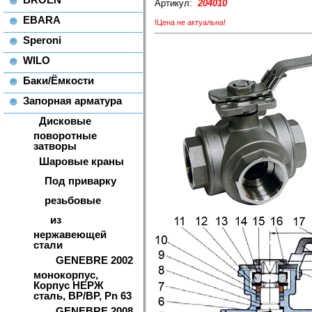
Артикул:
204010
EBARA
!Цена не актуальна!
Speroni
WILO
Баки/Ёмкости
Запорная арматура
Дисковые
поворотные
затворы
Шаровые краны
Под приварку
резьбовые
из
нержавеющей
стали
GENEBRE 2002
монокорпус,
Корпус НЕРЖ
сталь, ВР/ВР, Pn 63
GENEBRE 2008