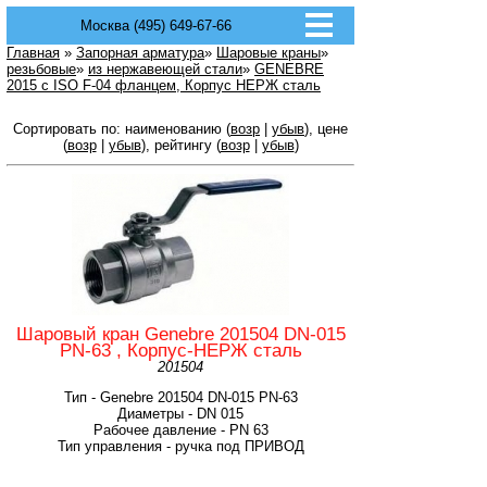
Москва (495) 649-67-66
Главная
»
Запорная арматура
»
Шаровые краны
»
резьбовые
»
из нержавеющей стали
»
GENEBRE
2015 с ISO F-04 фланцем, Корпус НЕРЖ сталь
Сортировать по: наименованию (
возр
|
убыв
), цене
(
возр
|
убыв
), рейтингу (
возр
|
убыв
)
Шаровый кран Genebre 201504 DN-015
PN-63 , Корпус-НЕРЖ сталь
201504
Тип - Genebre 201504 DN-015 PN-63
Диаметры - DN 015
Рабочее давление - PN 63
Тип управления - ручка под ПРИВОД