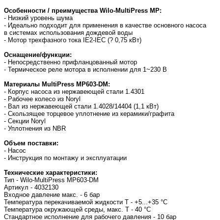
Особенности / преимущества Wilo-MultiPress MP:
- Низкий уровень шума
- Идеально подходит для применения в качестве основного насоса
в системах использования дождевой воды
- Мотор трехфазного тока IE2-IEC (? 0,75 кВт)
Оснащение/функции:
- Непосредственно прифланцованный мотор
- Термическое реле мотора в исполнении для 1~230 В
Материалы MultiPress MP603-DM:
- Корпус насоса из нержавеющей стали 1.4301
- Рабочее колесо из Noryl
- Вал из нержавеющей стали 1.4028/14404 (1,1 кВт)
- Скользящее торцевое уплотнение из керамики/графита
- Секции Noryl
- Уплотнения из NBR
Объем поставки:
- Насос
- Инструкция по монтажу и эксплуатации
Технические характеристики:
Тип - Wilo-MultiPress MP603-DM
Артикул - 4032130
Входное давление макс. - 6 бар
Температура перекачиваемой жидкости T - +5...+35 °C
Температура окружающей среды, макс. T - 40 °C
Стандартное исполнение для рабочего давления - 10 бар