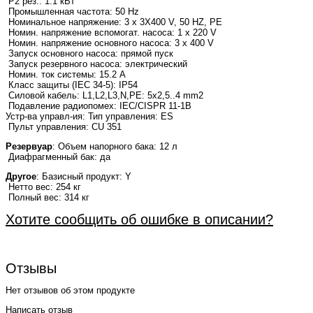
P2 рез.: 1.1 кВт
Промышленная частота: 50 Hz
Номинальное напряжение: 3 x 3X400 V, 50 HZ, PE
Номин. напряжение вспомогат. насоса: 1 x 220 V
Номин. напряжение основного насоса: 3 x 400 V
Запуск основного насоса: прямой пуск
Запуск резервного насоса: электрический
Номин. ток системы: 15.2 A
Класс защиты (IEC 34-5): IP54
Силовой кабель: L1,L2,L3,N,PE: 5x2,5..4 mm2
Подавление радиопомех: IEC/CISPR 11-1B
Устр-ва управл-ия: Тип управления: ES
Пульт управления: CU 351
Резервуар
: Объем напорного бака: 12 л
Диафрагменный бак: да
Другое
: Базисный продукт: Y
Нетто вес: 254 кг
Полный вес: 314 кг
Хотите сообщить об ошибке в описании?
Отзывы
Нет отзывов об этом продукте
Написать отзыв