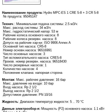
Наименование продукта:
Hydro MPC-ES 1 CRE 5-8 + 3 CR 5-8
№ продукта: 95045147
Технич
.: Минимальная подача системы: 2.5 м3/ч
Макс. расход системы: 34 м3/ч
Макс. гидростатический напор: 53 м
Рабочие колеса основного насоса: 8
Рабочие колеса резервн. насоса: 8
Допуск на рабочие хар-ки: ISO 9906 Annex A
Основной тип насоса: CR5-8
Номер основн.насоса: 96516991
Число основных насосов: 3
Тип вспомогательного насоса: CRE5-8
Произв. номер резервн. насоса: 96518430
Число резервных насосов: 1
Количество насосов: 4
Положение клапана: напорная сторона
Монтаж
: Макс. рабочее давление: 16 бар
Макс. давление на входе: 10 бар
Вход насоса: Rp 2 1/2
Выход насоса: Rp 2 1/2
Допустимое давление: PN 10/16
Жидкость
: Диапазон температур жидкости: 5 .. 70 °C
Данные электрообор-я:
Мощность (Р2) основного насоса: 1.1 кВт