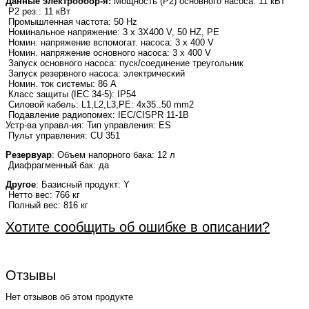
Данные электрообор-я:
Мощность (Р2) основного насоса: 11 кВт
P2 рез.: 11 кВт
Промышленная частота: 50 Hz
Номинальное напряжение: 3 x 3X400 V, 50 HZ, PE
Номин. напряжение вспомогат. насоса: 3 x 400 V
Номин. напряжение основного насоса: 3 x 400 V
Запуск основного насоса: пуск/соединение треугольник
Запуск резервного насоса: электрический
Номин. ток системы: 86 A
Класс защиты (IEC 34-5): IP54
Силовой кабель: L1,L2,L3,PE: 4x35..50 mm2
Подавление радиопомех: IEC/CISPR 11-1B
Устр-ва управл-ия: Тип управления: ES
Пульт управления: CU 351
Резервуар
: Объем напорного бака: 12 л
Диафрагменный бак: да
Другое
: Базисный продукт: Y
Нетто вес: 766 кг
Полный вес: 816 кг
Хотите сообщить об ошибке в описании?
Отзывы
Нет отзывов об этом продукте