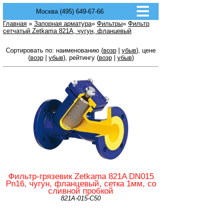
Москва (495) 649-67-66
Главная
»
Запорная арматура
»
Фильтры
»
Фильтр
сетчатый Zetkama 821A, чугун, фланцевый
Сортировать по: наименованию (
возр
|
убыв
), цене
(
возр
|
убыв
), рейтингу (
возр
|
убыв
)
Фильтр-грязевик Zetkama 821A DN015
Pn16, чугун, фланцевый, сетка 1мм, со
сливной пробкой
821А-015-С50