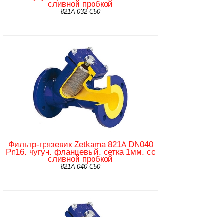
сливной пробкой
821А-032-С50
Фильтр-грязевик Zetkama 821A DN040
Pn16, чугун, фланцевый, сетка 1мм, со
сливной пробкой
821А-040-С50