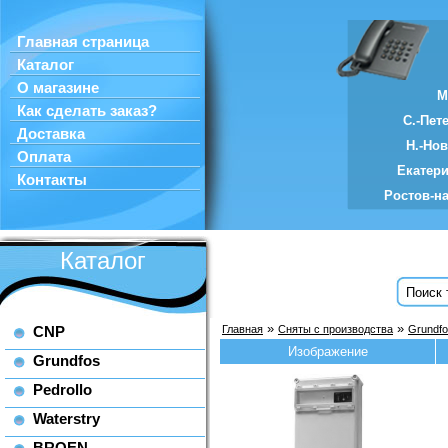
Главная страница
Каталог
О магазине
М
Как сделать заказ?
С.-Пет
Доставка
Н.-Но
Оплата
Екатер
Контакты
Ростов-н
Каталог
»
»
CNP
Главная
Сняты с производства
Grundfo
Изображение
Grundfos
Pedrollo
Waterstry
BROEN