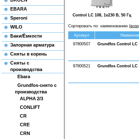
EBARA
Control LC 108, 1x230 В, 50 Гц
Speroni
Сортировать по: наименованию (
возр
WILO
Артикул
Наименов
Баки/Ёмкости
97800507
Grundfos Control LC 
Запорная арматура
Сняты в корень
Сняты с
97800521
Grundfos Control LC 
производства
Ebara
Grundfos-снято с
производства
ALPHA 2/3
CONLIFT
CR
CRE
CRN