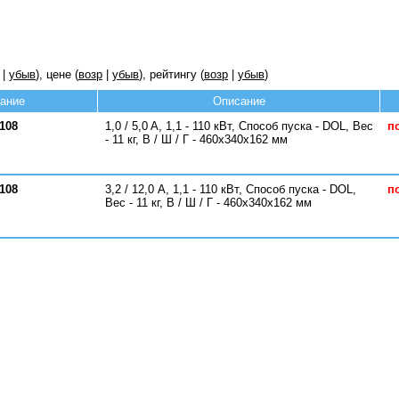
|
убыв
), цене (
возр
|
убыв
), рейтингу (
возр
|
убыв
)
ание
Описание
108
1,0 / 5,0 A, 1,1 - 110 кВт, Способ пуска - DOL, Вес
п
- 11 кг, В / Ш / Г - 460x340x162 мм
108
3,2 / 12,0 A, 1,1 - 110 кВт, Способ пуска - DOL,
п
Вес - 11 кг, В / Ш / Г - 460x340x162 мм