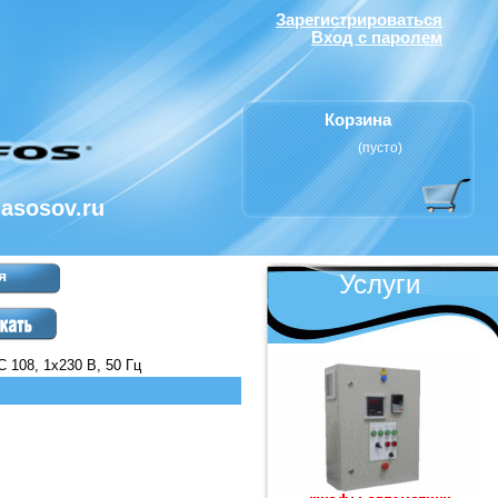
Зарегистрироваться
Вход с паролем
Корзина
(пусто)
nasosov.ru
я
Услуги
C 108, 1x230 В, 50 Гц