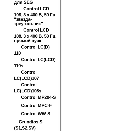
для SEG
Control LCD
108, 3 х 400 В, 50 Гц,
"звезда-
треугольник"
Control LCD
108, 3 х 400 В, 50 Гц,
прямой пуск
Control LC(D)
110
Control LC(LCD)
110s
Control
LC(LCD)107
Control
LC(LCD)108s
Control MP204-S
Control MPC-F
Control WW-S
Grundfos S
(S1,S2,SV)