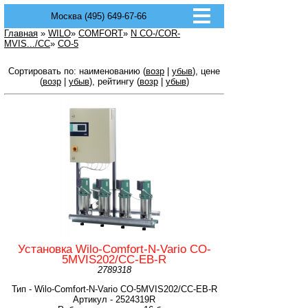
Москва (495) 649-67-66
Главная
»
WILO
»
COMFORT
»
N CO-/COR-
MVIS.../CC
»
CO-5
Сортировать по: наименованию (
возр
|
убыв
), цене
(
возр
|
убыв
), рейтингу (
возр
|
убыв
)
Установка Wilo-Comfort-N-Vario CO-
5MVIS202/CC-EB-R
2789318
Тип - Wilo-Comfort-N-Vario CO-5MVIS202/CC-EB-R
Артикул - 2524319R