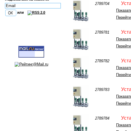
Уст
2789704
Показать
или
Перейти
Уст
2789781
Показать
Перейти
Уст
2789782
Показать
Перейти
Уст
2789783
Показать
Перейти
Уст
2789784
Показать