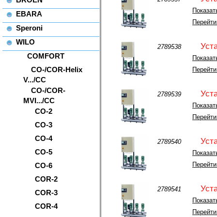
Показать
EBARA
Перейти
Speroni
WILO
Уст
2789538
COMFORT
Показать
CO-/COR-Helix
Перейти
V.../CC
CO-/COR-
Уст
2789539
MVI.../CC
Показать
CO-2
Перейти
CO-3
CO-4
Уст
2789540
CO-5
Показать
Перейти
CO-6
COR-2
Уст
2789541
COR-3
Показать
COR-4
Перейти