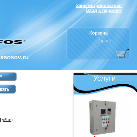
Зарегистрироваться
Вход с паролем
Корзина
(пусто)
nasosov.ru
я
Услуги
|
убыв
)