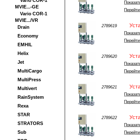
Vario COR-1
Показать
MVIE...-GE
Перейти
Vario COR-1
MVIE.../VR
Уст
2789619
Drain
Показать
Economy
Перейти
EMHIL
Helix
Уст
2789620
Jet
Показать
MultiCargo
Перейти
MultiPress
Уст
2789621
Multivert
Показать
RainSystem
Перейти
Rexa
STAR
Уст
2789622
STRATORS
Показать
Sub
Перейти