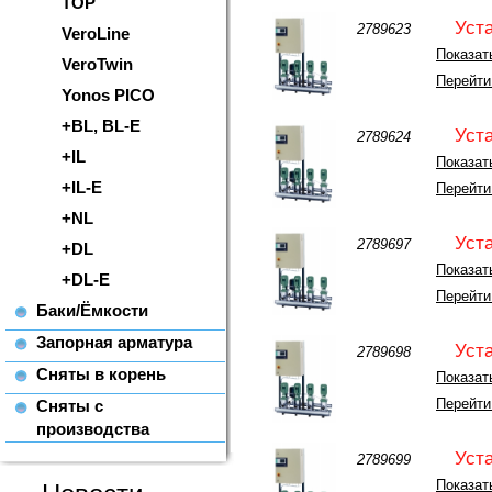
TOP
Уст
2789623
VeroLine
Показать
VeroTwin
Перейти
Yonos PICO
+BL, BL-E
Уст
2789624
+IL
Показать
+IL-E
Перейти
+NL
Уст
2789697
+DL
Показать
+DL-E
Перейти
Баки/Ёмкости
Запорная арматура
Уст
2789698
Сняты в корень
Показать
Перейти
Сняты с
производства
Уст
2789699
Показать