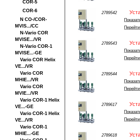
COR-5
COR-6
Уст
2789542
N CO-/COR-
Показать
MVIS.../CC
Перейти
N-Vario COR
MVISE.../VR
Уст
2789543
N-Vario COR-1
Показать
MVISE...-GE
Перейти
Vario COR Helix
VE.../VR
Vario COR
Уст
2789544
MHIE.../VR
Показать
Vario COR
Перейти
MVIE.../VR
Vario COR-1 Helix
Уст
2789617
VE...-GE
Показать
Vario COR-1 Helix
Перейти
VE.../VR
Vario COR-1
MHIE...-GE
Уст
2789618