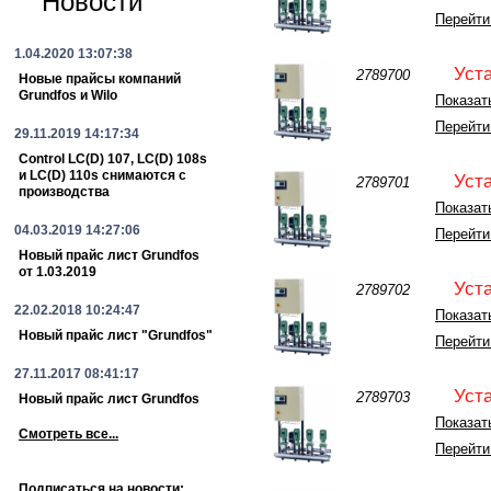
Новости
Перейти
1.04.2020 13:07:38
Уст
2789700
Новые прайсы компаний
Grundfos и Wilo
Показать
Перейти
29.11.2019 14:17:34
Control LC(D) 107, LC(D) 108s
и LC(D) 110s снимаются с
Уст
2789701
производства
Показать
04.03.2019 14:27:06
Перейти
Новый прайс лист Grundfos
от 1.03.2019
Уст
2789702
22.02.2018 10:24:47
Показать
Новый прайс лист "Grundfos"
Перейти
27.11.2017 08:41:17
Уст
2789703
Новый прайс лист Grundfos
Показать
Смотреть все...
Перейти
Подписаться на новости: