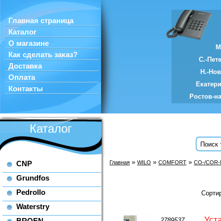
Главная страница
Каталог
О магазине
М
Как сделать заказ?
С.-Пет
Доставка
Н.-Но
Оплата
Екатер
Контакты
Ростов-н
Каталог
»
»
»
CNP
Главная
WILO
COMFORT
CO-/COR-M
Grundfos
Pedrollo
Сортир
Waterstry
Уст
BROEN
2789537