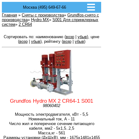
Москва (495) 649-67-66
Главная
»
Сняты с производства
»
Grundfos-снято с
производства
»
Hydro MX
»
S001 Для спринклерных
систем
»
2 CR64
Сортировать по: наименованию (
возр
|
убыв
), цене
(
возр
|
убыв
), рейтингу (
возр
|
убыв
)
Grundfos Hydro MX 2 CR64-1 S001
98060402
Мощность электродвигателя, кВт - 5,5
Номинальный ток, А - 11
Число жил и поперечное сечение питающего
кабеля, мм2 - 5х1,5..2,5
Масса,кг - 561
Размеры установки (ДхШхВ), мм - 1675x1481x1455