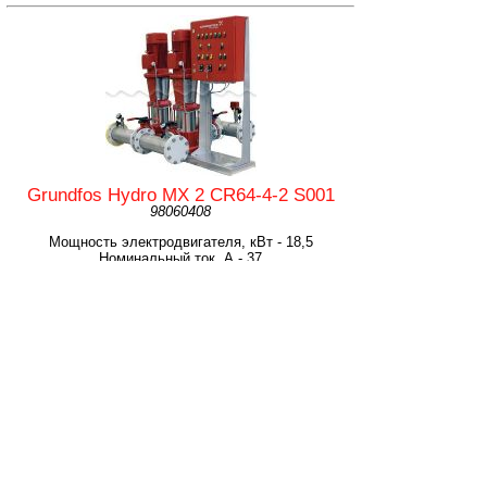
Grundfos Hydro MX 2 CR64-4-2 S001
98060408
Мощность электродвигателя, кВт - 18,5
Номинальный ток, А - 37
Число жил и поперечное сечение питающего
кабеля, мм2 - 5х6..10
Масса,кг - 599
Размеры установки (ДхШхВ), мм - 1675x1481x1549