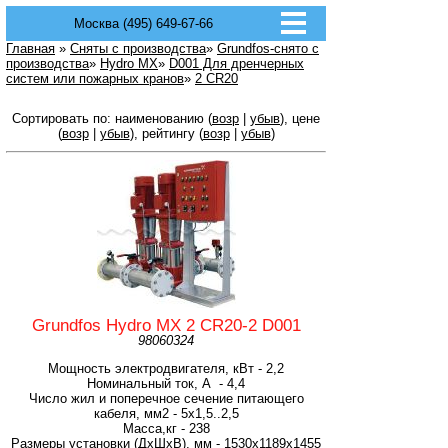
Москва (495) 649-67-66
Главная
»
Сняты с производства
»
Grundfos-снято с
производства
»
Hydro MX
»
D001 Для дренчерных
систем или пожарных кранов
»
2 CR20
Сортировать по: наименованию (
возр
|
убыв
), цене
(
возр
|
убыв
), рейтингу (
возр
|
убыв
)
Grundfos Hydro MX 2 CR20-2 D001
98060324
Мощность электродвигателя, кВт - 2,2
Номинальный ток, А - 4,4
Число жил и поперечное сечение питающего
кабеля, мм2 - 5х1,5..2,5
Масса,кг - 238
Размеры установки (ДхШхВ), мм - 1530х1189х1455