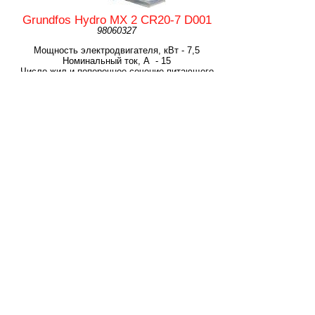
Grundfos Hydro MX 2 CR20-7 D001
98060327
Мощность электродвигателя, кВт - 7,5
Номинальный ток, А - 15
Число жил и поперечное сечение питающего
кабеля, мм2 - 5х2,5..4
Масса,кг - 270
Размеры установки (ДхШхВ), мм - 1530х1189х1455
Grundfos Hydro MX 2 CR20-10 D001
98060328
Мощность электродвигателя, кВт - 11
Номинальный ток, А - 22