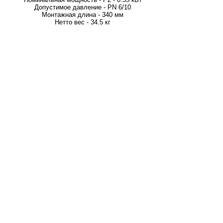
Допустимое давление - PN 6/10
Монтажная длина - 340 мм
Нетто вес - 34.5 кг
Grundfos TP 32-80/2 I A-O-I-BUBE 1x220-
240 В, 2900 об/мин
98346643
Grundfos TP 32-80/2 I A-O-I-BUBE 1x220-240 В, 2900
об/мин