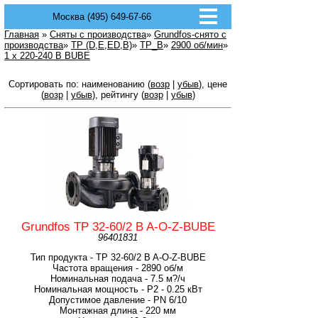
Москва (495) 649-67-66
Главная
»
Сняты с производства
»
Grundfos-снято с
производства
»
TP (D,E,ED,B)
»
TP_B
»
2900 об/мин
»
1 x 220-240 В BUBE
Сортировать по: наименованию (
возр
|
убыв
), цене
(
возр
|
убыв
), рейтингу (
возр
|
убыв
)
Grundfos TP 32-60/2 B A-O-Z-BUBE
96401831
Тип продукта - TP 32-60/2 B A-O-Z-BUBE
Частота вращения - 2890 об/м
Номинальная подача - 7.5 м?/ч
Номинальная мощность - P2 - 0.25 кВт
Допустимое давление - PN 6/10
Монтажная длина - 220 мм