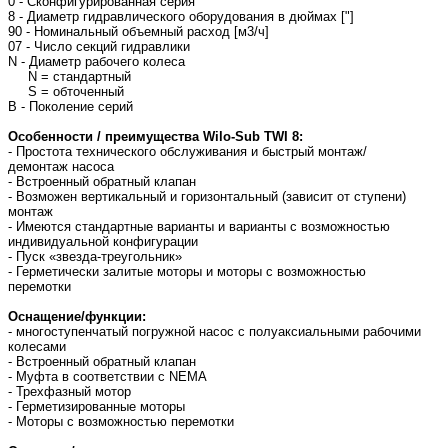
0 - Сконфигурированная серия
8 - Диаметр гидравлического оборудования в дюймах ["]
90 - Номинальный объемный расход [м3/ч]
07 - Число секций гидравлики
N - Диаметр рабочего колеса
N = стандартный
S = обточенный
B - Поколение серий
Особенности / преимущества Wilo-Sub TWI 8:
- Простота технического обслуживания и быстрый монтаж/
демонтаж насоса
- Встроенный обратный клапан
- Возможен вертикальный и горизонтальный (зависит от ступени)
монтаж
- Имеются стандартные варианты и варианты с возможностью
индивидуальной конфигурации
- Пуск «звезда-треугольник»
- Герметически залитые моторы и моторы с возможностью
перемотки
Оснащение/функции:
- многоступенчатый погружной насос с полуаксиальными рабочими
колесами
- Встроенный обратный клапан
- Муфта в соответствии с NEMA
- Трехфазный мотор
- Герметизированные моторы
- Моторы с возможностью перемотки