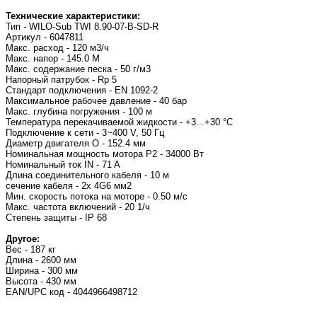
Технические характеристики:
Тип - WILO-Sub TWI 8.90-07-B-SD-R
Артикул - 6047811
Макс. расход - 120 м3/ч
Макс. напор - 145.0 M
Макс. содержание песка - 50 г/м3
Напорный патрубок - Rp 5
Стандарт подключения - EN 1092-2
Максимальное рабочее давление - 40 бар
Макс. глубина погружения - 100 м
Температура перекачиваемой жидкости - +3...+30 °C
Подключение к сети - 3~400 V, 50 Гц
Диаметр двигателя O - 152.4 мм
Номинальная мощность мотора P2 - 34000 Вт
Номинальный ток IN - 71 A
Длина соединительного кабеля - 10 м
сечение кабеля - 2x 4G6 мм2
Мин. скорость потока на моторе - 0.50 м/с
Макс. частота включений - 20 1/ч
Степень защиты - IP 68
Другое:
Вес - 187 кг
Длина - 2600 мм
Ширина - 300 мм
Высота - 430 мм
EAN/UPC код - 4044966498712