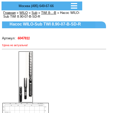
Москва (495) 649-67-66
Главная
»
WILO
»
Sub
»
TWI 8-..-B
» Насос WILO-
Sub TWI 8.90-07-B-SD-R
Насос WILO-Sub TWI 8.90-07-B-SD-R
Артикул:
6047811
!Цена не актуальна!