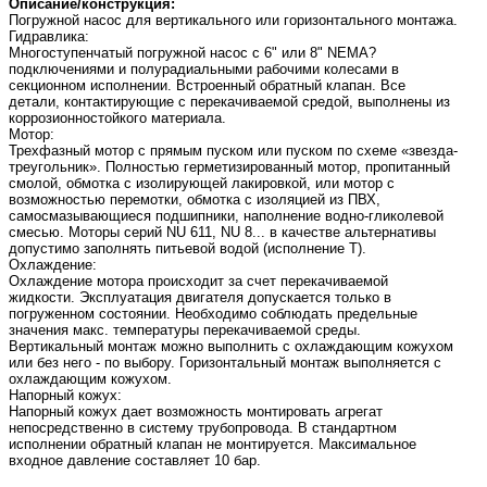
Описание/конструкция:
Погружной насос для вертикального или горизонтального монтажа.
Гидравлика:
Многоступенчатый погружной насос с 6" или 8" NEMA?
подключениями и полурадиальными рабочими колесами в
секционном исполнении. Встроенный обратный клапан. Все
детали, контактирующие с перекачиваемой средой, выполнены из
коррозионностойкого материала.
Мотор:
Трехфазный мотор с прямым пуском или пуском по схеме «звезда-
треугольник». Полностью герметизированный мотор, пропитанный
смолой, обмотка с изолирующей лакировкой, или мотор с
возможностью перемотки, обмотка с изоляцией из ПВХ,
самосмазывающиеся подшипники, наполнение водно-гликолевой
смесью. Моторы серий NU 611, NU 8... в качестве альтернативы
допустимо заполнять питьевой водой (исполнение T).
Охлаждение:
Охлаждение мотора происходит за счет перекачиваемой
жидкости. Эксплуатация двигателя допускается только в
погруженном состоянии. Необходимо соблюдать предельные
значения макс. температуры перекачиваемой среды.
Вертикальный монтаж можно выполнить с охлаждающим кожухом
или без него - по выбору. Горизонтальный монтаж выполняется с
охлаждающим кожухом.
Напорный кожух:
Напорный кожух дает возможность монтировать агрегат
непосредственно в систему трубопровода. В стандартном
исполнении обратный клапан не монтируется. Максимальное
входное давление составляет 10 бар.