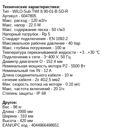
Технические характеристики:
Тип - WILO-Sub TWI 8.90-01-B-SD-R
Артикул - 6047805
Макс. расход - 120 м3/ч
Макс. напор - 22.0 M
Макс. содержание песка - 50 г/м3
Напорный патрубок - Rp 5
Стандарт подключения - EN 1092-2
Максимальное рабочее давление - 40 бар
Макс. глубина погружения - 100 м
Температура перекачиваемой жидкости - +3...+30 °C
Подключение к сети - 3~400 V, 50 Гц
Диаметр двигателя O - 152.4 мм
Номинальная мощность мотора P2 - 5500 Вт
Номинальный ток IN - 12 A
Длина соединительного кабеля - 10 м
сечение кабеля - 2x 4G2,5 мм2
Мин. скорость потока на моторе - 0.10 м/с
Макс. частота включений - 20 1/ч
Степень защиты - IP 68
Другое:
Вес - 98 кг
Длина - 2000 мм
Ширина - 310 мм
Высота - 420 мм
EAN/UPC код - 4044966498651