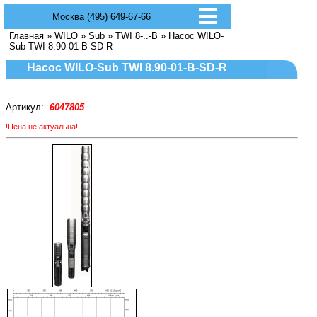
Москва (495) 649-67-66
Главная
»
WILO
»
Sub
»
TWI 8-..-B
» Насос WILO-
Sub TWI 8.90-01-B-SD-R
Насос WILO-Sub TWI 8.90-01-B-SD-R
Артикул:
6047805
!Цена не актуальна!