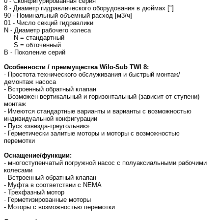
0 - Сконфигурированная серия
8 - Диаметр гидравлического оборудования в дюймах ["]
90 - Номинальный объемный расход [м3/ч]
01 - Число секций гидравлики
N - Диаметр рабочего колеса
N = стандартный
S = обточенный
B - Поколение серий
Особенности / преимущества Wilo-Sub TWI 8:
- Простота технического обслуживания и быстрый монтаж/
демонтаж насоса
- Встроенный обратный клапан
- Возможен вертикальный и горизонтальный (зависит от ступени)
монтаж
- Имеются стандартные варианты и варианты с возможностью
индивидуальной конфигурации
- Пуск «звезда-треугольник»
- Герметически залитые моторы и моторы с возможностью
перемотки
Оснащение/функции:
- многоступенчатый погружной насос с полуаксиальными рабочими
колесами
- Встроенный обратный клапан
- Муфта в соответствии с NEMA
- Трехфазный мотор
- Герметизированные моторы
- Моторы с возможностью перемотки