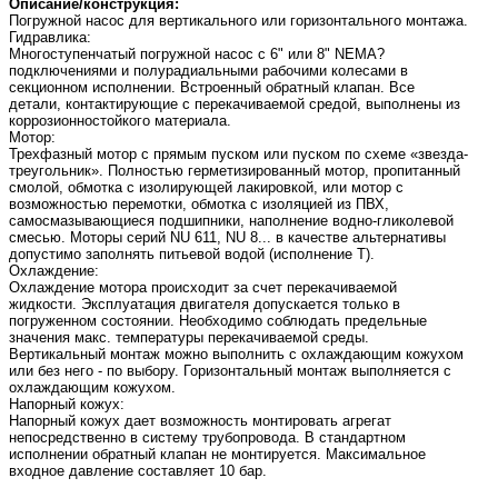
Описание/конструкция:
Погружной насос для вертикального или горизонтального монтажа.
Гидравлика:
Многоступенчатый погружной насос с 6" или 8" NEMA?
подключениями и полурадиальными рабочими колесами в
секционном исполнении. Встроенный обратный клапан. Все
детали, контактирующие с перекачиваемой средой, выполнены из
коррозионностойкого материала.
Мотор:
Трехфазный мотор с прямым пуском или пуском по схеме «звезда-
треугольник». Полностью герметизированный мотор, пропитанный
смолой, обмотка с изолирующей лакировкой, или мотор с
возможностью перемотки, обмотка с изоляцией из ПВХ,
самосмазывающиеся подшипники, наполнение водно-гликолевой
смесью. Моторы серий NU 611, NU 8... в качестве альтернативы
допустимо заполнять питьевой водой (исполнение T).
Охлаждение:
Охлаждение мотора происходит за счет перекачиваемой
жидкости. Эксплуатация двигателя допускается только в
погруженном состоянии. Необходимо соблюдать предельные
значения макс. температуры перекачиваемой среды.
Вертикальный монтаж можно выполнить с охлаждающим кожухом
или без него - по выбору. Горизонтальный монтаж выполняется с
охлаждающим кожухом.
Напорный кожух:
Напорный кожух дает возможность монтировать агрегат
непосредственно в систему трубопровода. В стандартном
исполнении обратный клапан не монтируется. Максимальное
входное давление составляет 10 бар.