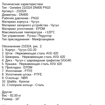
Технические характеристики:
Тип - Genebre 210324 DN400 PN10
Артикул - 210324
Диаметры - DN400
Рабочее давление - PN10
Материал корпуса - Чугун
Материал запорного устройства - Чугун
Материал уплотнения - EPDM
Максимальная температура - +120°C
Тип управления - Ручка / Редуктор
Тип присоединения - Межфланцевое
Обозначение 210324, рис. 2:
1. Корпус - Чугун GG-20
2. Шток - Нержавеющая сталь AISI 420
3. Шкворень - Нержавеющая сталь AISI 420
4. Диск - Чугун с шаровидным графитом GGG40
5. Крышка - Нержавеющая сталь AISI 420
6. Прокладка - EPDM
7. Уплотнение - PTFE
8. Уплотнение штока - PTFE
9. О-кольцо - NBR
10. Шайба - Бронза
11. Стопорное кольцо - Сталь
Другое:
Вес - 82,00 кг
Размер - 16"