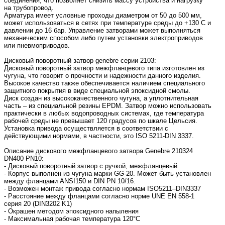
соединения, что позволяет снизить массу устройства и нагрузку
на трубопровод.
Арматура имеет условные проходы диаметром от 50 до 500 мм,
может использоваться в сетях при температуре среды до +130 С и
давлении до 16 бар. Управление затворами может выполняться
механическим способом либо путем установки электроприводов
или пневмоприводов.
Дисковый поворотный затвор genebre серии 2103:
Дисковый поворотный затвор межфланцевого типа изготовлен из
чугуна, что говорит о прочности и надежности данного изделия.
Высокое качество также обеспечивается наличием специального
защитного покрытия в виде специальной эпоксидной смолы.
Диск создан из высококачественного чугуна, а уплотнительная
часть – из специальной резины EPDM. Затвор можно использовать
практически в любых водопроводных системах, где температура
рабочей среды не превышает 120 градусов по шкале Цельсия.
Установка привода осуществляется в соответствии с
действующими нормами, в частности, это ISO 5211-DIN 3337.
Описание дискового межфланцевого затвора Genebre 210324
DN400 PN10:
- Дисковый поворотный затвор с ручкой, межфланцевый.
- Корпус выполнен из чугуна марки GG-20. Может быть установлен
между фланцами ANSI150 и DIN PN 10/16.
- Возможeн монтаж привода согласно нормам ISO5211–DIN3337
- Расстояние между фланцами согласно норме UNE EN 558-1
серия 20 (DIN3202 K1)
- Окрашен методом эпоксидного напыления
- Максимальная рабочая температура 120°C