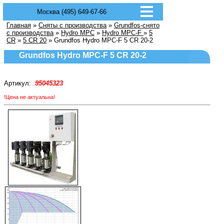
Москва (495) 649-67-66
Главная
»
Сняты с производства
»
Grundfos-снято
с производства
»
Hydro MPC
»
Hydro MPC-F
»
5
CR
»
5 CR 20
» Grundfos Hydro MPC-F 5 CR 20-2
Grundfos Hydro MPC-F 5 CR 20-2
Артикул:
95045323
!Цена не актуальна!