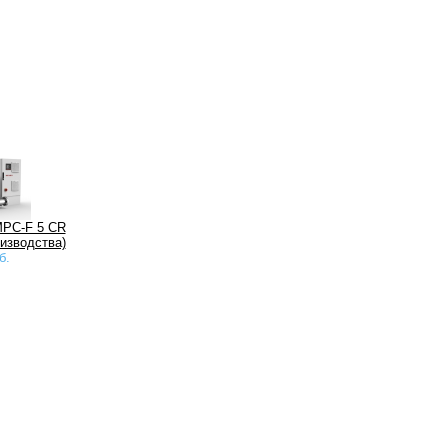
MPC-F 5 CR
оизводства)
б.