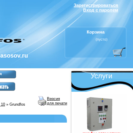
Зарегистрироваться
Вход с паролем
Корзина
(пусто)
nasosov.ru
я
Услуги
Версия
для печати
 10
» Grundfos