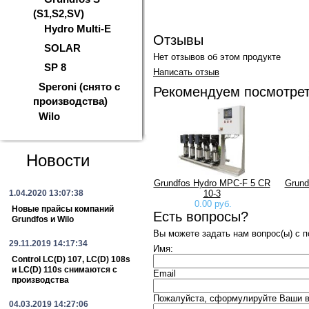
(S1,S2,SV)
Hydro Multi-E
Отзывы
SOLAR
Нет отзывов об этом продукте
SP 8
Написать отзыв
Speroni (снято с
Рекомендуем посмотре
производства)
Wilo
Новости
Grundfos Hydro MPC-F 5 CR
Grund
1.04.2020 13:07:38
10-3
0.00 руб.
Новые прайсы компаний
Есть вопросы?
Grundfos и Wilo
Вы можете задать нам вопрос(ы) с
29.11.2019 14:17:34
Имя:
Control LC(D) 107, LC(D) 108s
и LC(D) 110s снимаются с
Email
производства
Пожалуйста, сформулируйте Ваши во
04.03.2019 14:27:06