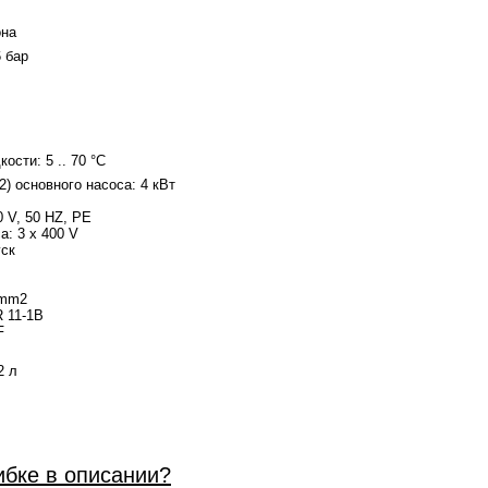
она
6 бар
ости: 5 .. 70 °C
) основного насоса: 4 кВт
 V, 50 HZ, PE
: 3 x 400 V
уск
 mm2
 11-1B
F
2 л
ибке в описании?