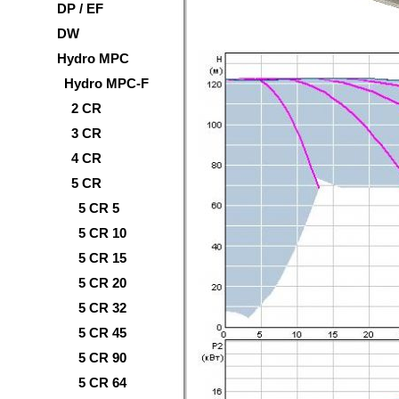
DP / EF
DW
Hydro MPC
Hydro MPC-F
2 CR
3 CR
4 CR
5 CR
5 CR 5
5 CR 10
5 CR 15
5 CR 20
5 CR 32
5 CR 45
5 CR 90
5 СR 64