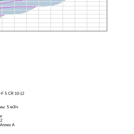
-F 5 CR 10-12
мы: 5 м3/ч
м
12
 Annex A