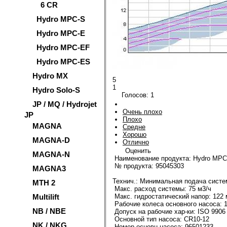
6 CR
Hydro MPC-S
Hydro MPC-E
Hydro MPC-EF
Hydro MPC-ES
Hydro MX
5
1
Hydro Solo-S
Голосов:
1
JP / MQ / Hydrojet
Очень плохо
JP
Плохо
MAGNA
Средне
Хорошо
MAGNA-D
Отлично
Оценить
MAGNA-N
Наименование продукта:
Hydro MPC
№ продукта: 95045303
MAGNA3
Технич
.: Минимальная подача систе
MTH 2
Макс. расход системы: 75 м3/ч
Multilift
Макс. гидростатический напор: 122 
Рабочие колеса основного насоса: 
NB / NBE
Допуск на рабочие хар-ки: ISO 9906
Основной тип насоса: CR10-12
NK / NKG
Номер основн.насоса: 96501233