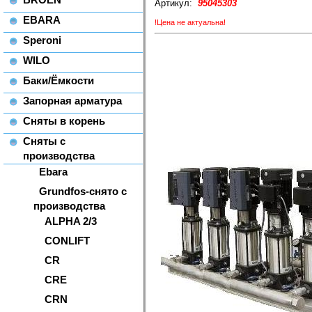
Артикул:
95045303
EBARA
!Цена не актуальна!
Speroni
WILO
Баки/Ёмкости
Запорная арматура
Сняты в корень
Сняты с
производства
Ebara
Grundfos-снято с
производства
ALPHA 2/3
CONLIFT
CR
CRE
CRN