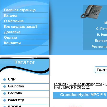
Главная страница
Каталог
О магазине
М
Как сделать заказ?
С.-Пет
Доставка
Н.-Но
Оплата
Екатер
Контакты
Ростов-н
Каталог
CNP
Главная
»
Сняты с производства
»
Grundfos
Hydro MPC-F 5 CR 10-12
Pedrollo
Grundfos Hydro MPC-F 5 
Waterstry
BROEN