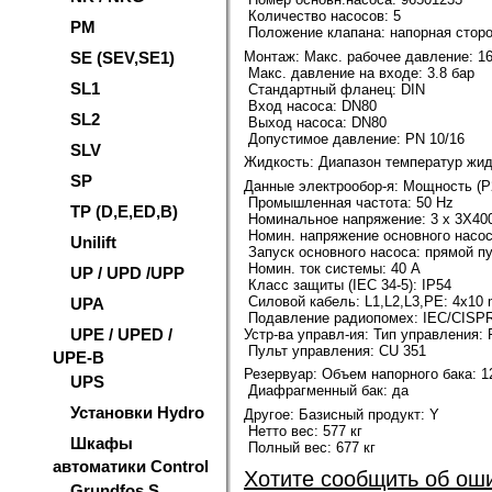
Количество насосов: 5
PM
Положение клапана: напорная стор
Монтаж
: Макс. рабочее давление: 1
SE (SEV,SE1)
Макс. давление на входе: 3.8 бар
SL1
Стандартный фланец: DIN
Вход насоса: DN80
SL2
Выход насоса: DN80
Допустимое давление: PN 10/16
SLV
Жидкость
: Диапазон температур жидк
SP
Данные электрообор-я:
Мощность (Р2
Промышленная частота: 50 Hz
TP (D,E,ED,B)
Номинальное напряжение: 3 x 3X400
Номин. напряжение основного насоса
Unilift
Запуск основного насоса: прямой п
Номин. ток системы: 40 A
UP / UPD /UPP
Класс защиты (IEC 34-5): IP54
Силовой кабель: L1,L2,L3,PE: 4x10
UPA
Подавление радиопомех: IEC/CISPR
UPE / UPED /
Устр-ва управл-ия: Тип управления: 
Пульт управления: CU 351
UPE-B
Резервуар
: Объем напорного бака: 1
UPS
Диафрагменный бак: да
Установки Hydro
Другое
: Базисный продукт: Y
Нетто вес: 577 кг
Шкафы
Полный вес: 677 кг
автоматики Control
Хотите сообщить об ош
Grundfos S