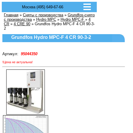
Москва (495) 649-67-66
Главная
»
Сняты с производства
»
Grundfos-снято
с производства
»
Hydro MPC
»
Hydro MPC-F
»
4
CR
»
4 CRE 90
» Grundfos Hydro MPC-F 4 CR 90-3-
2
Grundfos Hydro MPC-F 4 CR 90-3-2
Артикул:
95044350
!Цена не актуальна!