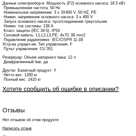
Данные электрообор-я:
Мощность (Р2) основного насоса: 18.5 кВт
Промышленная частота: 50 Hz
Номинальное напряжение: 3 x 3X400 V, 50 HZ, PE
Номин. напряжение основного насоса: 3 x 400 V
Запуск основного насоса: пуск/соединение треугольник
Номин. ток системы: 138 A
Класс защиты (IEC 34-5): IP54
Силовой кабель: L1,L2,L3,PE: 4x70..95 mm2
Подавление радиопомех: IEC/CISPR 11-1B
Устр-ва управл-ия: Тип управления: F
Пульт управления: CU 351
Резервуар:
Объем напорного бака: 12 л
Диафрагменный бак: да
Другое:
Базисный продукт: Y
Нетто вес: 1260 кг
Полный вес: 1410 кг
Хотите сообщить об ошибке в описании?
Отзывы
Нет отзывов об этом продукте
Написать отзыв