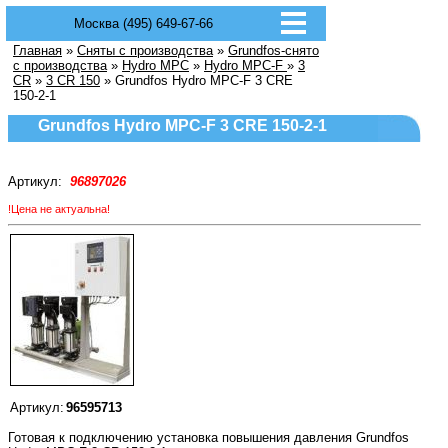
Москва (495) 649-67-66
Главная
»
Сняты с производства
»
Grundfos-снято
с производства
»
Hydro MPC
»
Hydro MPC-F
»
3
CR
»
3 CR 150
» Grundfos Hydro MPC-F 3 CRE
150-2-1
Grundfos Hydro MPC-F 3 CRE 150-2-1
Артикул:
96897026
!Цена не актуальна!
Артикул:
96595713
Готовая к подключению установка повышения давления Grundfos