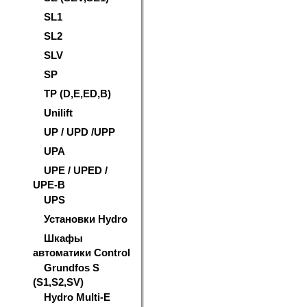
SL1
SL2
SLV
SP
TP (D,E,ED,B)
Unilift
UP / UPD /UPP
UPA
UPE / UPED /
UPE-B
UPS
Установки Hydro
Шкафы
автоматики Control
Grundfos S
(S1,S2,SV)
Hydro Multi-E