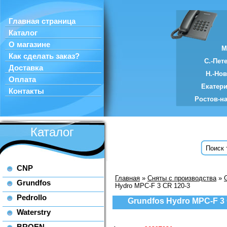
Главная страница
Каталог
О магазине
М
Как сделать заказ?
С.-Пет
Доставка
Н.-Но
Оплата
Екатер
Контакты
Ростов-н
Каталог
CNP
Главная
»
Сняты с производства
»
Grundfos
Hydro MPC-F 3 CR 120-3
Pedrollo
Grundfos Hydro MPC-F 3 
Waterstry
BROEN