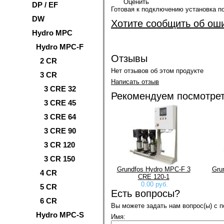
Оценить
DP / EF
Готовая к подключению установка п
DW
Хотите сообщить об ош
Hydro MPC
Hydro MPC-F
Отзывы
2 CR
Нет отзывов об этом продукте
3 CR
Написать отзыв
3 CRE 32
Рекомендуем посмотре
3 CRE 45
3 CRE 64
3 CRE 90
3 CR 120
3 CR 150
Grundfos Hydro MPC-F 3
Gru
4 CR
CRE 120-1
0.00 руб.
5 CR
Есть вопросы?
6 CR
Вы можете задать нам вопрос(ы) с
Hydro MPC-S
Имя: