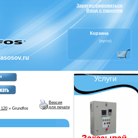
Зарегистрироваться
Вход с паролем
Корзина
(пусто)
nasosov.ru
я
Услуги
Версия
для печати
 120
» Grundfos