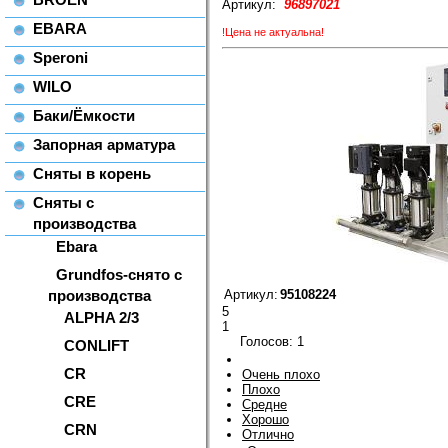
Артикул:
96897021
EBARA
!Цена не актуальна!
Speroni
WILO
Баки/Ёмкости
Запорная арматура
Сняты в корень
Сняты с
производства
Ebara
Grundfos-снято с
производства
Артикул:
95108224
5
ALPHA 2/3
1
Голосов:
1
CONLIFT
CR
Очень плохо
Плохо
CRE
Средне
Хорошо
CRN
Отлично