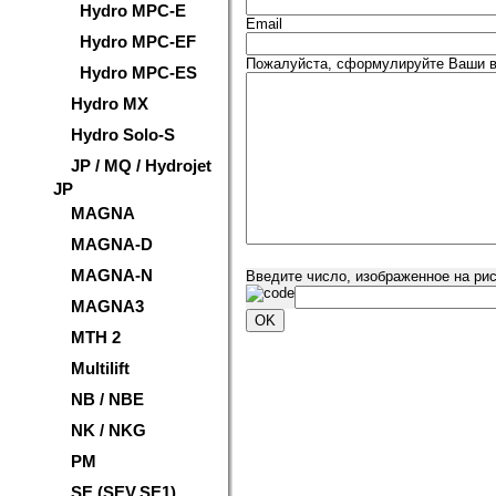
Hydro MPC-E
Email
Hydro MPC-EF
Пожалуйста, сформулируйте Ваши во
Hydro MPC-ES
Hydro MX
Hydro Solo-S
JP / MQ / Hydrojet
JP
MAGNA
MAGNA-D
MAGNA-N
Введите число, изображенное на ри
MAGNA3
MTH 2
Multilift
NB / NBE
NK / NKG
PM
SE (SEV,SE1)