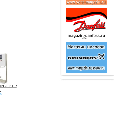
MPC-F 3 CR
1
б.