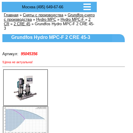
Москва (495) 649-67-66
Главная
»
Сняты с производства
»
Grundfos-снято
с производства
»
Hydro MPC
»
Hydro MPC-F
»
2
CR
»
2 CRE 45
» Grundfos Hydro MPC-F 2 CRE 45-
3
Grundfos Hydro MPC-F 2 CRE 45-3
Артикул:
95045356
!Цена не актуальна!