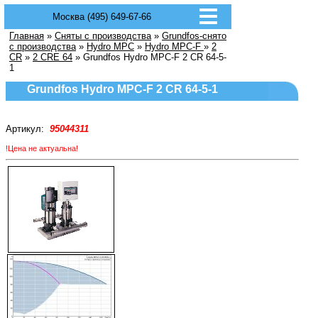
Москва (495) 649-67-66
Главная
»
Сняты с производства
»
Grundfos-снято
с производства
»
Hydro MPC
»
Hydro MPC-F
»
2
CR
»
2 CRE 64
» Grundfos Hydro MPC-F 2 CR 64-5-
1
Grundfos Hydro MPC-F 2 CR 64-5-1
Артикул:
95044311
!Цена не актуальна!