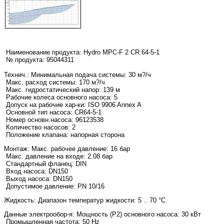
Наименование продукта:
Hydro MPC-F 2 CR 64-5-1
№ продукта: 95044311
Технич.:
Минимальная подача системы: 30 м?/ч
Макс. расход системы: 170 м?/ч
Макс. гидростатический напор: 139 м
Рабочие колеса основного насоса: 5
Допуск на рабочие хар-ки: ISO 9906 Annex A
Основной тип насоса: CR64-5-1
Номер основн.насоса: 96123538
Количество насосов: 2
Положение клапана: напорная сторона
Монтаж:
Макс. рабочее давление: 16 бар
Макс. давление на входе: 2.08 бар
Стандартный фланец: DIN
Вход насоса: DN150
Выход насоса: DN150
Допустимое давление: PN 10/16
Жидкость:
Диапазон температур жидкости: 5 .. 70 °C
Данные электрообор-я:
Мощность (Р2) основного насоса: 30 кВт
Промышленная частота: 50 Hz