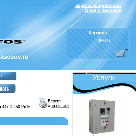
Зарегистрироваться
Вход с паролем
Корзина
(пусто)
nasosov.ru
я
Услуги
Версия
для печати
 447 Dn 50 Pn16