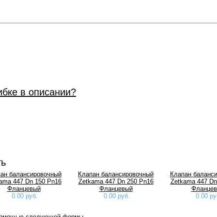
ибке в описании?
ть
ан балансировочный
Клапан балансировочный
Клапан баланс
ama 447 Dn 150 Pn16
Zetkama 447 Dn 250 Pn16
Zetkama 447 Dn
Фланцевый
Фланцевый
Фланце
0.00 руб.
0.00 руб.
0.00 ру
 помощью следующей формы.