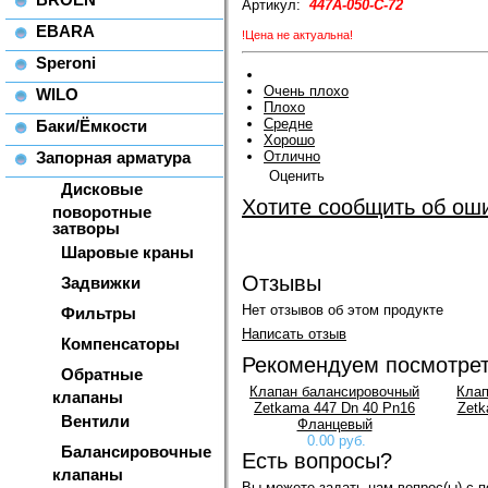
Артикул:
447A-050-C-72
EBARA
!Цена не актуальна!
Speroni
Очень плохо
WILO
Плохо
Средне
Баки/Ёмкости
Хорошо
Запорная арматура
Отлично
Оценить
Дисковые
Хотите сообщить об ош
поворотные
затворы
Шаровые краны
Отзывы
Задвижки
Нет отзывов об этом продукте
Фильтры
Написать отзыв
Компенсаторы
Рекомендуем посмотре
Обратные
Клапан балансировочный
Клап
клапаны
Zetkama 447 Dn 40 Pn16
Zetk
Вентили
Фланцевый
0.00 руб.
Балансировочные
Есть вопросы?
клапаны
Вы можете задать нам вопрос(ы) с