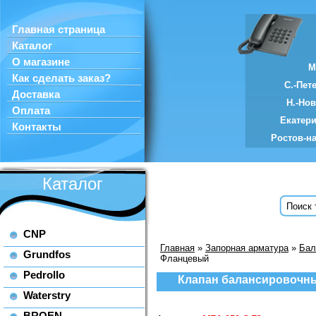
Главная страница
Каталог
О магазине
М
Как сделать заказ?
С.-Пет
Доставка
Н.-Но
Оплата
Екатер
Контакты
Ростов-н
Каталог
CNP
Главная
»
Запорная арматура
»
Бал
Grundfos
Фланцевый
Pedrollo
Клапан балансировочны
Waterstry
BROEN