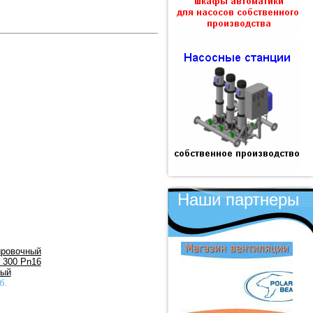
Наши партнеры
ировочный
 300 Pn16
вый
б.