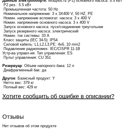
Данные электрообор-я:
Мощность (Р2) основного насоса: 5.5 кВт
P2 рез.: 5.5 кВт
Промышленная частота: 50 Hz
Номинальное напряжение: 3 x 3X400 V, 50 HZ, PE
Номин. напряжение вспомогат. насоса: 3 x 400 V
Номин. напряжение основного насоса: 3 x 400 V
Запуск основного насоса: пуск/соединение треугольник
Запуск резервного насоса: электрический
Номин. ток системы: 33 A
Класс защиты (IEC 34-5): IP54
Силовой кабель: L1,L2,L3,PE: 4x6..10 mm2
Подавление радиопомех: IEC/CISPR 11-1B
Устр-ва управл-ия: Тип управления: ES
Пульт управления: CU 351
Резервуар
: Объем напорного бака: 12 л
Диафрагменный бак: да
Другое
: Базисный продукт: Y
Нетто вес: 379 кг
Полный вес: 429 кг
Хотите сообщить об ошибке в описании?
Отзывы
Нет отзывов об этом продукте