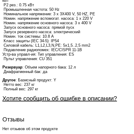
кВт
P2 рез.: 0.75 кВт
Промышленная частота: 50 Hz
Номинальное напряжение: 3 x 3X400 V, 50 HZ, PE
Номин. напряжение вспомогат. насоса: 1 x 220 V
Номин. напряжение основного насоса: 3 x 400 V
Запуск основного насоса: прямой пуск
Запуск резервного насоса: электрический
Номин. ток системы: 10.8 A
Класс защиты (IEC 34-5): IP54
Силовой кабель: L1,L2,L3,N,PE: 5x1,5..2,5 mm2
Подавление радиопомех: IEC/CISPR 11-1B
Устр-ва управл-ия: Тип управления: ES
Пульт управления: CU 351
Резервуар
: Объем напорного бака: 12 л
Диафрагменный бак: да
Другое
: Базисный продукт: Y
Нетто вес: 237 кг
Полный вес: 297 кг
Хотите сообщить об ошибке в описании?
Отзывы
Нет отзывов об этом продукте