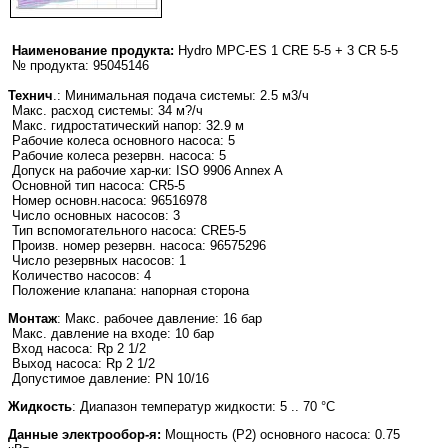
Наименование продукта:
Hydro MPC-ES 1 CRE 5-5 + 3 CR 5-5
№ продукта: 95045146
Технич
.: Минимальная подача системы: 2.5 м3/ч
Макс. расход системы: 34 м?/ч
Макс. гидростатический напор: 32.9 м
Рабочие колеса основного насоса: 5
Рабочие колеса резервн. насоса: 5
Допуск на рабочие хар-ки: ISO 9906 Annex A
Основной тип насоса: CR5-5
Номер основн.насоса: 96516978
Число основных насосов: 3
Тип вспомогательного насоса: CRE5-5
Произв. номер резервн. насоса: 96575296
Число резервных насосов: 1
Количество насосов: 4
Положение клапана: напорная сторона
Монтаж
: Макс. рабочее давление: 16 бар
Макс. давление на входе: 10 бар
Вход насоса: Rp 2 1/2
Выход насоса: Rp 2 1/2
Допустимое давление: PN 10/16
Жидкость
: Диапазон температур жидкости: 5 .. 70 °C
Данные электрообор-я:
Мощность (Р2) основного насоса: 0.75