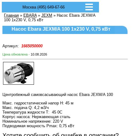
Москва (495) 649-67-66
Главная
»
EBARA
»
JEXM
» Насос Ebara JEXM/A
100 1x230 V, 0,75 кВт
Насос Ebara JEXM/A 100 1x230 V, 0,75 кВт
Артикул:
1665050000
Цена обновлена -
10.08.2026
Центробежный самовсасывающий насос Ebara JEXM/A 100
Макс. гидростатический напор H: 45 м
Макс. подача Q: 4,2 м
3
/ч
Температура жидкости Т: 45
0
С
Корпус насоса: Нержавеющая сталь
Номинальное напряжение: 220 V
Подводимая мощность Pmax: 0,75 кВт
Хотите сообщить об ошибке в описании?