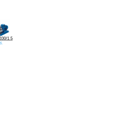
330/1.5
б.