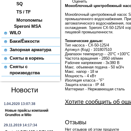
Оценить
SQ
Моноблочный центробежный насос 
TS / TF
Моноблочный центробежный насос Sp
промышленного водоснабжения. При 
Мотопомпы
автоматического водоснабжения, по
Speroni MSA
охлаждения. Speroni CX-50-125/4 хо
пищевой промышленности.
WILO
Баки/Ёмкости
Технические даные:
Тип насоса - CX-50-125/4
Запорная арматура
Артикул (Код) - 101807510
Диапазон температур - -20°C +100°C
Сняты в корень
Частота вращения - 2850 об/мин
Рабочее напряжение - 3x380 В
Сняты с
Макс. объемная подача - 50 м3/ч
Макс. напор - 18 м
производства
Мощность - 4 кВт
Изоляция класса - "F"
Защита класса - IP 44
Новости
Маттериал - Нержавеющая сталь
Хотите сообщить об ош
1.04.2020 13:07:38
Новые прайсы компаний
Grundfos и Wilo
Отзывы
29.11.2019 14:17:34
Нет отзывов об этом продукте