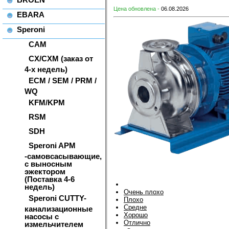
Цена обновлена -
06.08.2026
EBARA
Speroni
CAM
CX/CXM (заказ от
4-х недель)
ECM / SEM / PRM /
WQ
KFM/KPM
RSM
SDH
Speroni APM
-самовсасывающие,
с выносным
эжектором
(Поставка 4-6
недель)
Очень плохо
Speroni CUTTY-
Плохо
Средне
канализационные
Хорошо
насосы с
Отлично
измельчителем