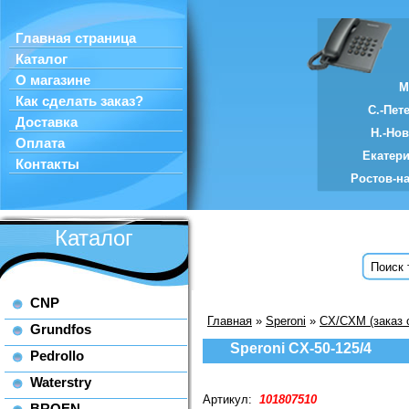
Главная страница
Каталог
О магазине
М
Как сделать заказ?
С.-Пет
Доставка
Н.-Но
Оплата
Екатер
Контакты
Ростов-н
Каталог
CNP
Главная
»
Speroni
»
CX/CXM (заказ о
Grundfos
Speroni CX-50-125/4
Pedrollo
Waterstry
Артикул:
101807510
BROEN