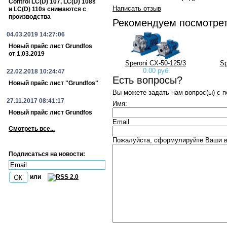
Control LC(D) 107, LC(D) 108s
Написать отзыв
и LC(D) 110s снимаются с
производства
Рекомендуем посмотре
04.03.2019 14:27:06
Новый прайс лист Grundfos
от 1.03.2019
Speroni CX-50-125/3
Sp
0.00 руб.
22.02.2018 10:24:47
Есть вопросы?
Новый прайс лист "Grundfos"
Вы можете задать нам вопрос(ы) с
27.11.2017 08:41:17
Имя:
Новый прайс лист Grundfos
Email
Смотреть все...
Пожалуйста, сформулируйте Ваши во
Подписаться на новости:
или