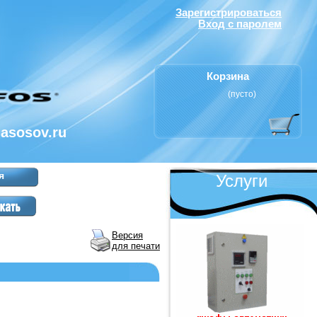
Зарегистрироваться
Вход с паролем
Корзина
(пусто)
nasosov.ru
я
Услуги
Версия
для печати