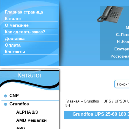
Главная страница
Каталог
О магазине
М
Как сделать заказ?
С.-Пет
Доставка
Н.-Но
Оплата
Екатер
Контакты
Ростов-н
Каталог
CNP
Главная
»
Grundfos
»
UPS / UPSD/ 
Grundfos
9H
ALPHA 2/3
Grundfos UPS 25-60 180 
AMD мешалки
APG