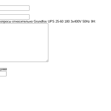
просы относительно Grundfos UPS 25-60 180 3x400V 50Hz 9H:
сунке