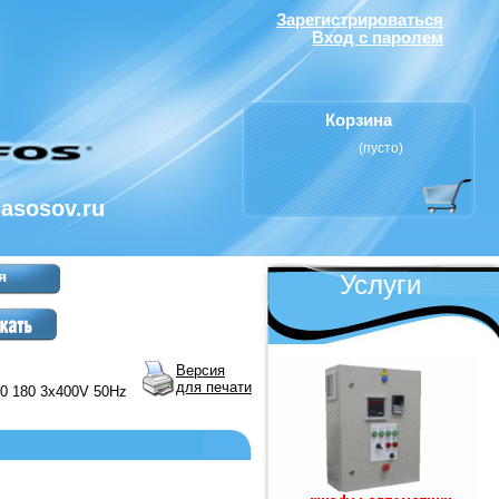
Зарегистрироваться
Вход с паролем
Корзина
(пусто)
nasosov.ru
я
Услуги
Версия
для печати
0 180 3x400V 50Hz