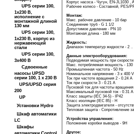
Корпус насоса - Чугун, EN-JL1030 ,
UPS серии 100,
Рабочее колесо - Составной, PES/P
1х230 В,
Монтаж:
исполнение с
Макс. рабочее давление - 10 бар
монтажной длиной
Соединение труб - G 1 1/2
130 мм
Допустимое давление - PN 10
UPS серии 100,
Монтажная длина - 180 мм
1х230 В, корпус из
Жидкость:
нержавеющей
Диапазон температур жидкости - 2 ..
стали
UPS серии 100,
Данные электрооборудования:
3х400 В
Подводимая мощность при скорости 
Макс. потребляемая мощность - 130
Сдвоенные
Промышленная частота - 50 Hz
насосы UPSD
Номинальное напряжение - 3 x 400 V
серии 100, 1 х 230 В
Ток при частоте вращения 2 - 0.24 A
Ток при скорости 3 - 0.21 A
UPS/UPSD серия
Пусковой ток для частоты вращения 
200
Максимальный пусковой ток - 0.31 A
Класс защиты (IEC 34-5) - IP42
UP
Класс изоляции (IEC 85) - H
Установки Hydro
Защита электродвигателя - отсутств
Тепловая защита - Сопротивление з
Шкаф автоматики
Устройства управления:
LC
Положение коробки выводов - 9H
Шкафы
Другое:
автоматики Control