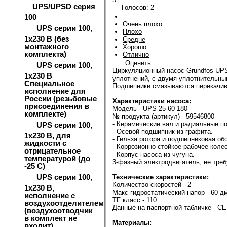
UPS/UPSD серия
Голосов:
2
100
Очень плохо
UPS серии 100,
Плохо
1х230 В (без
Средне
монтажного
Хорошо
комплекта)
Отлично
Оценить
UPS серии 100,
Циркуляционный насос Grundfos UP
1х230 В
уплотнений, с двумя уплотнительны
Специальное
Подшипники смазываются перекачив
исполнение для
России (резьбовые
Характеристики насоса:
присоединения в
Модель - UPS 25-60 180
комплекте)
№ продукта (артикул) - 59546800
- Керамические вал и радиальные п
UPS серии 100,
- Осевой подшипник из графита.
1х230 В, для
- Гильза ротора и подшипниковая о
жидкости с
- Коррозионно-стойкое рабочее коле
отрицательное
- Корпус насоса из чугуна.
температурой (до
3-фазный электродвигатель, не тр
-25 С)
UPS серии 100,
Технические характеристики:
Количество скоростей - 2
1х230 В,
Макс гидростатический напор - 60 д
исполнение с
TF класс - 110
воздухоотделителем
Данные на паспортной табличке - CE
(воздухоотводчик
в комплект не
Материалы:
входит)