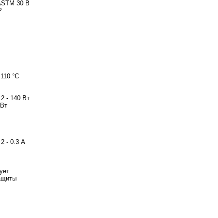
 ASTM 30 B
P
 110 °C
2 - 140 Вт
 Вт
2 - 0.3 A
ует
ащиты