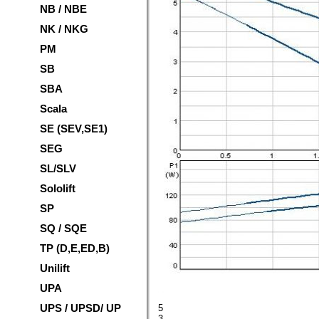
NB / NBE
NK / NKG
PM
SB
SBA
Scala
SE (SEV,SE1)
SEG
SL/SLV
Sololift
SP
SQ / SQE
TP (D,E,ED,B)
Unilift
UPA
UPS / UPSD/ UP
5
3