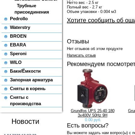
Нетто вес - 2.5 кг
Трубные
Полный вес - 2.7 кг
присоединения
Объем упаковки - 0.004 м3
Pedrollo
Хотите сообщить об ош
Waterstry
BROEN
Отзывы
EBARA
Нет отзывов об этом продукте
Speroni
Написать отзыв
WILO
Рекомендуем посмотре
Баки/Ёмкости
Запорная арматура
Сняты в корень
Сняты с
производства
Grundfos UPS 25-40 180
Gru
3x400V 50Hz 9H
Новости
0.00 руб.
Есть вопросы?
Вы можете задать нам вопрос(ы) с