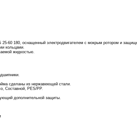
S 25-60 180, оснащенный электродвигателем с мокрым ротором и защи
ми кольцами.
аемой жидкостью.
одшипники.
бойма сделаны из нержавеющей стали.
со, Составной, PES/PP.
ебующий дополнительной защиты.
м