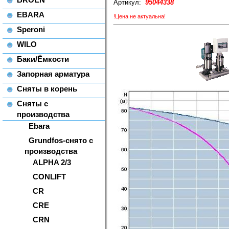
Артикул:
95044338
EBARA
!Цена не актуальна!
Speroni
WILO
Баки/Ёмкости
Запорная арматура
Сняты в корень
Сняты с
производства
Ebara
Grundfos-снято с
производства
ALPHA 2/3
CONLIFT
CR
CRE
CRN