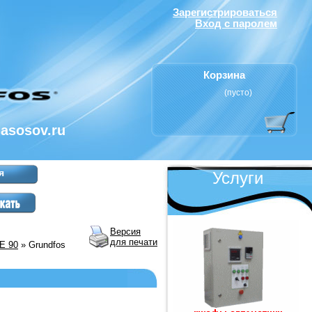
Зарегистрироваться
Вход с паролем
Корзина
(пусто)
nasosov.ru
я
Услуги
Версия
для печати
E 90
» Grundfos