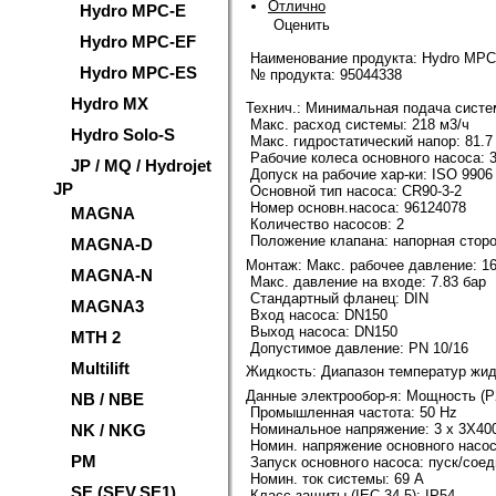
Отлично
Hydro MPC-E
Оценить
Hydro MPC-EF
Наименование продукта:
Hydro MPC-
Hydro MPC-ES
№ продукта: 95044338
Hydro MX
Технич.:
Минимальная подача систем
Макс. расход системы: 218 м3/ч
Hydro Solo-S
Макс. гидростатический напор: 81.7
Рабочие колеса основного насоса: 
JP / MQ / Hydrojet
Допуск на рабочие хар-ки: ISO 9906
JP
Основной тип насоса: CR90-3-2
Номер основн.насоса: 96124078
MAGNA
Количество насосов: 2
Положение клапана: напорная стор
MAGNA-D
Монтаж:
Макс. рабочее давление: 16
MAGNA-N
Макс. давление на входе: 7.83 бар
Стандартный фланец: DIN
MAGNA3
Вход насоса: DN150
Выход насоса: DN150
MTH 2
Допустимое давление: PN 10/16
Multilift
Жидкость:
Диапазон температур жидко
Данные электрообор-я:
Мощность (Р2
NB / NBE
Промышленная частота: 50 Hz
Номинальное напряжение: 3 x 3X400
NK / NKG
Номин. напряжение основного насоса
PM
Запуск основного насоса: пуск/соед
Номин. ток системы: 69 A
SE (SEV,SE1)
Класс защиты (IEC 34-5): IP54