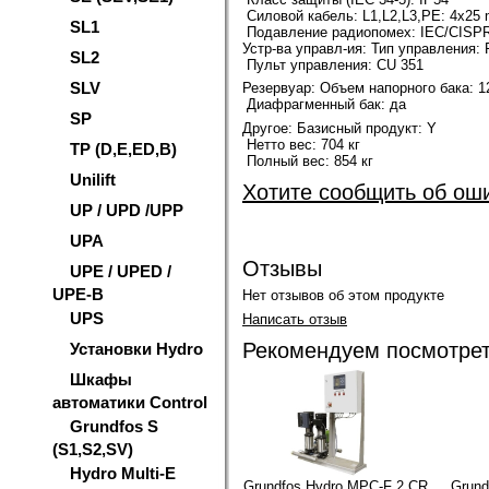
Силовой кабель: L1,L2,L3,PE: 4x25
SL1
Подавление радиопомех: IEC/CISPR
Устр-ва управл-ия: Тип управления: 
SL2
Пульт управления: CU 351
SLV
Резервуар:
Объем напорного бака: 1
Диафрагменный бак: да
SP
Другое:
Базисный продукт: Y
Нетто вес: 704 кг
TP (D,E,ED,B)
Полный вес: 854 кг
Unilift
Хотите сообщить об ош
UP / UPD /UPP
UPA
Отзывы
UPE / UPED /
UPE-B
Нет отзывов об этом продукте
UPS
Написать отзыв
Рекомендуем посмотре
Установки Hydro
Шкафы
автоматики Control
Grundfos S
(S1,S2,SV)
Hydro Multi-E
Grundfos Hydro MPC-F 2 CR
Grund