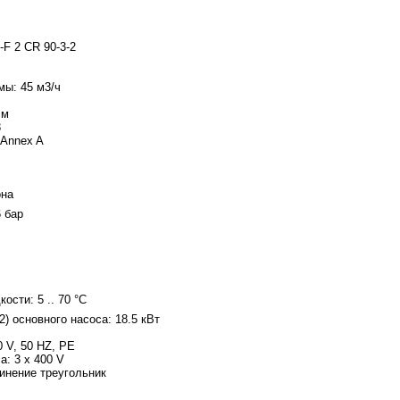
F 2 CR 90-3-2
ы: 45 м3/ч
 м
3
 Annex A
она
 бар
сти: 5 .. 70 °C
) основного насоса: 18.5 кВт
 V, 50 HZ, PE
: 3 x 400 V
инение треугольник