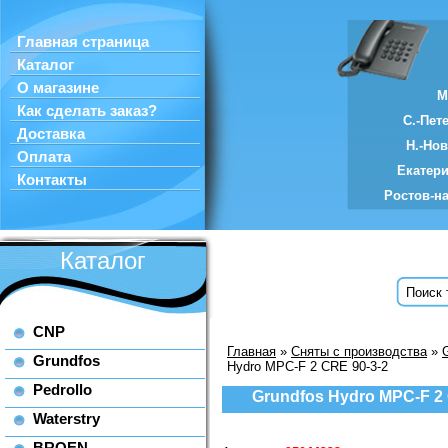
Главная страница
Каталог
О магазине
М
Как сделать заказ?
С.-Пет
Доставка
Н.-Но
Оплата
Екатер
Контакты
Ростов-н
Каталог
CNP
Главная
»
Сняты с производства
»
Grundfos
Hydro MPC-F 2 CRE 90-3-2
Pedrollo
Grundfos Hydro MPC-F 2 
Waterstry
BROEN