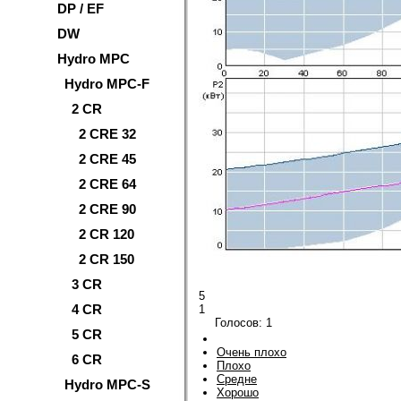
DP / EF
DW
Hydro MPC
Hydro MPC-F
2 CR
2 CRE 32
2 CRE 45
2 CRE 64
2 CRE 90
2 CR 120
2 CR 150
3 CR
5
4 CR
1
Голосов:
1
5 CR
Очень плохо
6 CR
Плохо
Средне
Hydro MPC-S
Хорошо