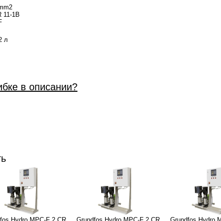
 mm2
 11-1B
F
2 л
ибке в описании?
ть
fos Hydro MPC-F 2 CR
Grundfos Hydro MPC-F 2 CR
Grundfos Hydro 