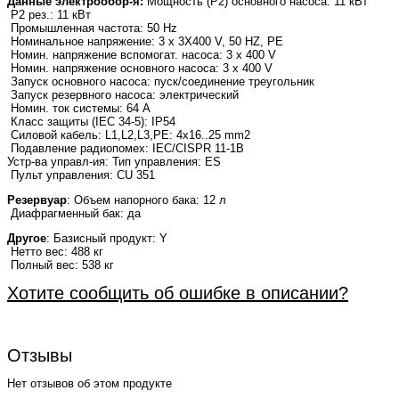
Данные электрообор-я:
Мощность (Р2) основного насоса: 11 кВт
P2 рез.: 11 кВт
Промышленная частота: 50 Hz
Номинальное напряжение: 3 x 3X400 V, 50 HZ, PE
Номин. напряжение вспомогат. насоса: 3 x 400 V
Номин. напряжение основного насоса: 3 x 400 V
Запуск основного насоса: пуск/соединение треугольник
Запуск резервного насоса: электрический
Номин. ток системы: 64 A
Класс защиты (IEC 34-5): IP54
Силовой кабель: L1,L2,L3,PE: 4x16..25 mm2
Подавление радиопомех: IEC/CISPR 11-1B
Устр-ва управл-ия: Тип управления: ES
Пульт управления: CU 351
Резервуар
: Объем напорного бака: 12 л
Диафрагменный бак: да
Другое
: Базисный продукт: Y
Нетто вес: 488 кг
Полный вес: 538 кг
Хотите сообщить об ошибке в описании?
Отзывы
Нет отзывов об этом продукте