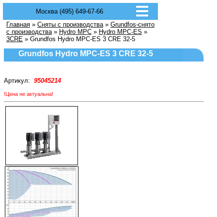
Москва (495) 649-67-66
Главная
»
Сняты с производства
»
Grundfos-снято
с производства
»
Hydro MPC
»
Hydro MPC-ES
»
3CRE
» Grundfos Hydro MPC-ES 3 CRE 32-5
Grundfos Hydro MPC-ES 3 CRE 32-5
Артикул:
95045214
!Цена не актуальна!